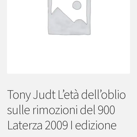
menu
child
Tony Judt L’età dell’oblio
sulle rimozioni del 900
Laterza 2009 I edizione