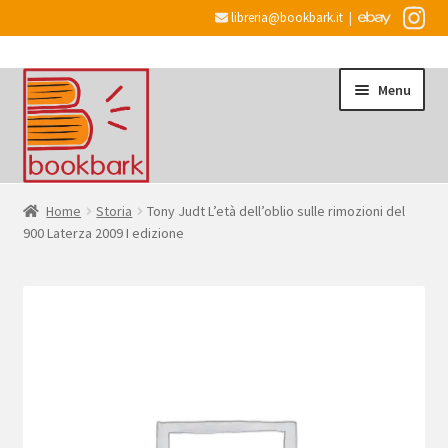
libreria@bookbark.it
|
Vai
Vai
Menu
alla
al
navigazione
contenuto
Home
Home
Storia
Tony Judt L’età dell’oblio sulle rimozioni del
900 Laterza 2009 I edizione
Espandi
Informazioni
il
menu
Desiderata
child
Checkout
Espandi
Account
il