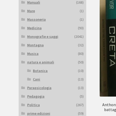
Manuali
(168)
Mare
(1)
Massoneria
(1)
Medicina
(93)
Monografie e saggi
(2041)
Montagna
(32)
Musica
(80)
natura e animali
(50)
Botanica
(10)
Cani
(13)
Parapsicologia
(13)
Pedagogia
(5)
Anthony
Politica
(267)
battagl
prime edizioni
(59)