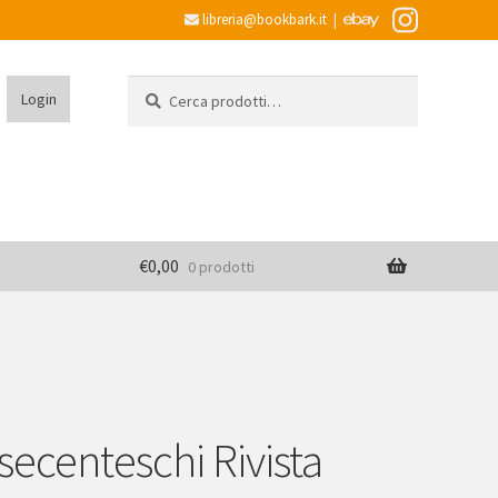
libreria@bookbark.it
|
Cerca:
Cerca
Login
€
0,00
0 prodotti
secenteschi Rivista