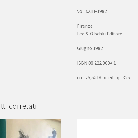
Vol. XXIII-1982
Firenze
Leo S. Olschki Editore
Giugno 1982
ISBN 88 222 3084 1
cm. 25,5×18 br. ed. pp. 325
ti correlati