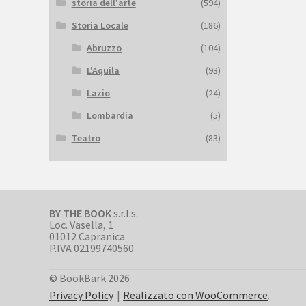
storia dell'arte
(594)
Storia Locale
(186)
Abruzzo
(104)
L'Aquila
(93)
Lazio
(24)
Lombardia
(5)
Teatro
(83)
BY THE BOOK
s.r.l.s.
Loc. Vasella, 1
01012 Capranica
P.IVA 02199740560
© BookBark 2026
Privacy Policy
Realizzato con WooCommerce
.