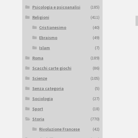
Psicologia e psicoanalisi
(185)
Religioni
(411)
Cristianesimo
(40)
Ebraismo
(49)
Islam
(7)
Roma
(189)
Scacchi carte giochi
(86)
Scienze
(105)
Senza categoria
(5)
Sociologia
(27)
Sport
(18)
Storia
(770)
Rivoluzione Francese
(42)