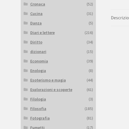
Cronaca
(52)
Cucina
(31)
Descrizi
Danza
(5)
Diari e lettere
(216)
Diritto
(34)
dizionari
(15)
Economia
(39)
Enologia
(8)
Esoterismo e magia
(44)
Esplorazioni e scoperte
(61)
Filologia
(3)
Filosofia
(185)
Fotografia
(81)
Fumetti
(17)