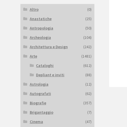
Altro
(0)
Anastatiche
(25)
Antropologia
(50)
Archeologia
(104)
Architettura e Design
(242)
Arte
(1481)
Cataloghi
(612)
Depliant e inviti
(88)
Astrologia
(12)
Autografati
(62)
Biografie
(357)
Brigantaggio
(7)
Cinema
(47)