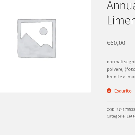
Annua
Limen
€
60,00
normali segni
polvere, (foto
brunite ai ma
Esaurito
COD:
27417553
Categorie:
Lett