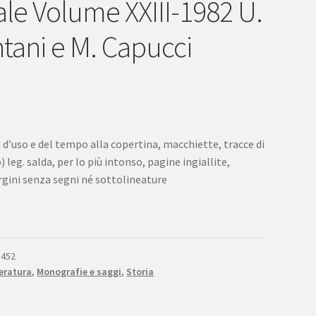
le Volume XXIII-1982 U.
tani e M. Capucci
 d’uso e del tempo alla copertina, macchiette, tracce di
) leg. salda, per lo più intonso, pagine ingiallite,
rgini senza segni né sottolineature
8452
eratura
,
Monografie e saggi
,
Storia