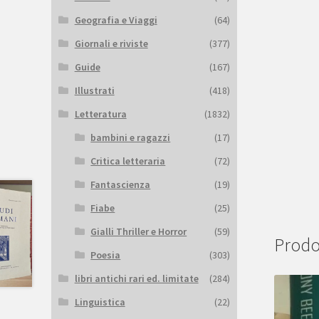
Geografia e Viaggi
(64)
Giornali e riviste
(377)
Guide
(167)
Illustrati
(418)
Letteratura
(1832)
bambini e ragazzi
(17)
Critica letteraria
(72)
Fantascienza
(19)
Fiabe
(25)
Gialli Thriller e Horror
(59)
Prodot
Poesia
(303)
libri antichi rari ed. limitate
(284)
Linguistica
(22)