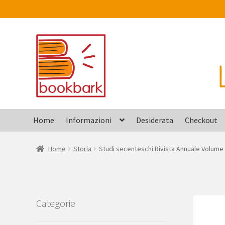
Vai
Vai
alla
al
navigazione
contenuto
Home
Informazioni
Desiderata
Checkout
Home
Storia
Studi secenteschi Rivista Annuale Volume X
Categorie