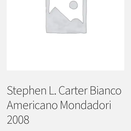
menu
child
Stephen L. Carter Bianco
Americano Mondadori
2008