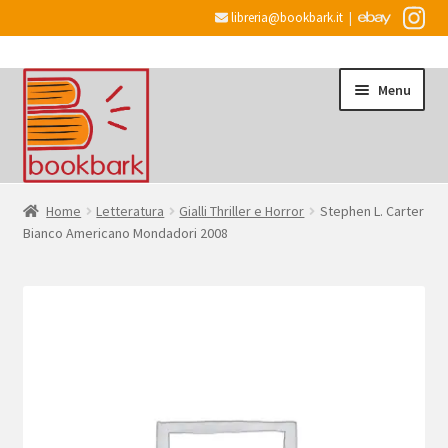
libreria@bookbark.it
|
Vai
Vai
Menu
alla
al
navigazione
contenuto
Home
Home
Letteratura
Gialli Thriller e Horror
Stephen L. Carter
Bianco Americano Mondadori 2008
Espandi
Informazioni
il
menu
Desiderata
child
Checkout
Espandi
Account
il