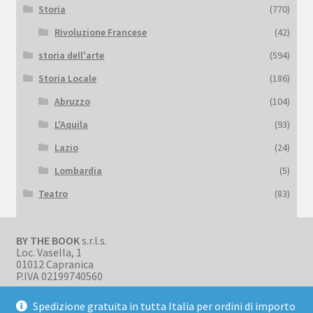
Storia
(770)
Rivoluzione Francese
(42)
storia dell'arte
(594)
Storia Locale
(186)
Abruzzo
(104)
L'Aquila
(93)
Lazio
(24)
Lombardia
(5)
Teatro
(83)
BY THE BOOK
s.r.l.s.
Loc. Vasella, 1
01012 Capranica
P.IVA 02199740560
Spedizione gratuita in tutta Italia per ordini di importo