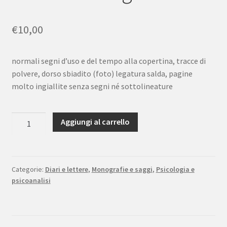
€
10,00
normali segni d’uso e del tempo alla copertina, tracce di
polvere, dorso sbiadito (foto) legatura salda, pagine
molto ingiallite senza segni né sottolineature
Sigmund
Aggiungi al carrello
Freud
Perché
la
guerra?
Categorie:
Diari e lettere
,
Monografie e saggi
,
Psicologia e
psicoanalisi
Carteggio
con
Einstein
Boringhieri