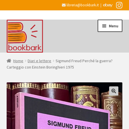
libreria@bookbark.it
|
Vai
Vai
Menu
alla
al
navigazione
contenuto
Home
Home
Diari e lettere
Sigmund Freud Perché la guerra?
Carteggio con Einstein Boringhieri 1975
Espandi
Informazioni
il
menu
Desiderata
child
Checkout
Espandi
Account
il