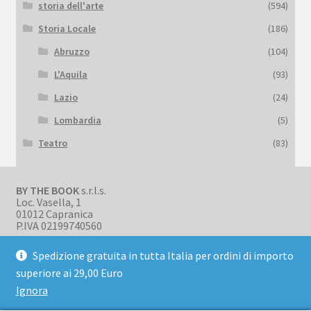
storia dell'arte
(594)
Storia Locale
(186)
Abruzzo
(104)
L'Aquila
(93)
Lazio
(24)
Lombardia
(5)
Teatro
(83)
BY THE BOOK
s.r.l.s.
Loc. Vasella, 1
01012 Capranica
P.IVA 02199740560
Spedizione gratuita in tutta Italia per ordini di importo
superiore ai 29,00 Euro
Ignora
© BookBark 2026
Privacy Policy
Realizzato con WooCommerce
.