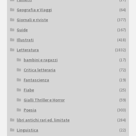
Geografia e Viaggi
(64)
Giornali e riviste
(377)
Guide
(167)
Illustrati
(418)
Letteratura
(1832)
bambini e ragazzi
(17)
Critica letteraria
(72)
Fantascienza
(19)
Fiabe
(25)
Gialli Thriller e Horror
(59)
Poesia
(303)
libri antichi rari ed. limitate
(284)
Linguistica
(22)