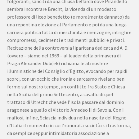
folgoranti, sanciti da una chiusa beffarda dove Pirandello
sembra incontrare Brecht, la vicenda di un modesto
professore di liceo benedetto (e moralmente dannato) da
una repentina elezione al Parlamento e poi da una lunga
carriera politica fatta di meschinità e menzogne, intrighi e
compromessi, cedimenti e tradimenti pubblici e privati.
Recitazione della controversia liparitana dedicata ad A. D.
(ovvero – siamo nel 1969 – al leader della primavera di
Praga Alexander Dubček) richiama le atmosfere
illuministiche del Consiglio d’Egitto, evocando per rapidi
scorci, con un occhio che ironia e sarcasmo rivelano ben
fermo sul nostro tempo, un conflitto fra Stato e Chiesa
nella Sicilia del primo Settecento, a cavallo di quel
trattato di Utrecht che vede l’isola passare dal dominio
aragonese a quello di Vittorio Amedeo II di Savoia. Con I
mafiosi, infine, Sciascia individua nella nascita del Regno
d’Italia il momento in cui l’«onorata società» si trasforma,
da semplice seppur intimidatoria associazione a