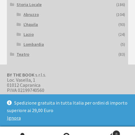
Storia Locale
(186)
Abruzzo
(104)
L'Aquila
(93)
Lazio
(24)
Lombardia
(5)
Teatro
(83)
BY THE BOOK
s.r.l.s.
Loc. Vasella, 1
01012 Capranica
P.IVA 02199740560
Spedizione gratuita in tutta Italia per ordini di importo
superiore ai 29,00 Euro
Ignora
© BookBark 2026
Privacy Policy
Realizzato con WooCommerce
.
0