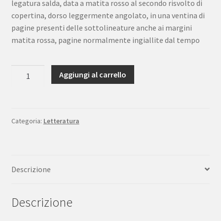
legatura salda, data a matita rosso al secondo risvolto di
copertina, dorso leggermente angolato, in una ventina di
pagine presenti delle sottolineature anche ai margini
matita rossa, pagine normalmente ingiallite dal tempo
Sciascia
Aggiungi al carrello
L’onorevole
Recitazione
della
controversia
Categoria:
Letteratura
liparitana
dedicata
ad
Descrizione
A.
D.
quantità
Descrizione