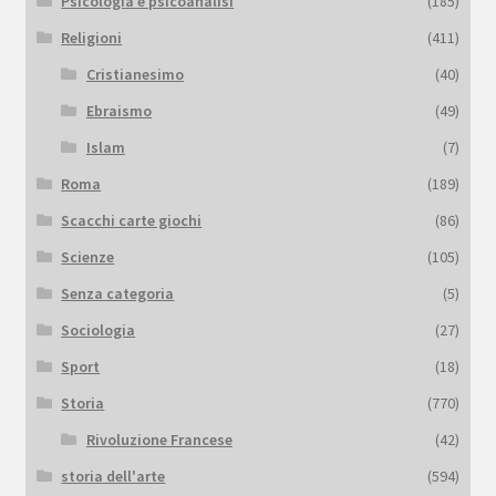
Psicologia e psicoanalisi
(185)
Religioni
(411)
Cristianesimo
(40)
Ebraismo
(49)
Islam
(7)
Roma
(189)
Scacchi carte giochi
(86)
Scienze
(105)
Senza categoria
(5)
Sociologia
(27)
Sport
(18)
Storia
(770)
Rivoluzione Francese
(42)
storia dell'arte
(594)