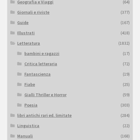
Geografia e Viaggi
(64)
Giornali e riviste
(377)
Guide
(167)
Illustrati
(418)
Letteratura
(1832)
bambini e ragazzi
(17)
Critica letteraria
(72)
Fantascienza
(19)
Fiabe
(25)
Gialli Thriller e Horror
(59)
Poesia
(303)
libri antichi rari ed. limitate
(284)
Linguistica
(22)
Manuali
(168)