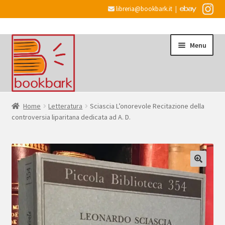
libreria@bookbark.it
|
Vai
Vai
Menu
alla
al
navigazione
contenuto
Home
Home
Letteratura
Sciascia L’onorevole Recitazione della
controversia liparitana dedicata ad A. D.
Espandi
Informazioni
il
menu
Desiderata
child
Checkout
Espandi
Account
il