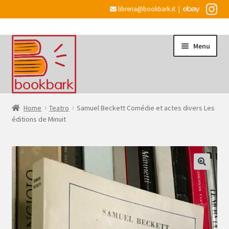
libreria@bookbark.it
|
Vai
Vai
Menu
alla
al
navigazione
contenuto
Home
Home
Teatro
Samuel Beckett Comédie et actes divers Les
éditions de Minuit
Espandi
Informazioni
il
menu
Desiderata
child
Checkout
Espandi
Account
il