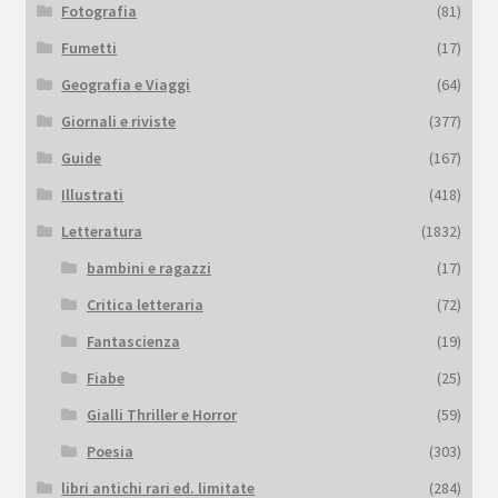
Fotografia
(81)
Fumetti
(17)
Geografia e Viaggi
(64)
Giornali e riviste
(377)
Guide
(167)
Illustrati
(418)
Letteratura
(1832)
bambini e ragazzi
(17)
Critica letteraria
(72)
Fantascienza
(19)
Fiabe
(25)
Gialli Thriller e Horror
(59)
Poesia
(303)
libri antichi rari ed. limitate
(284)