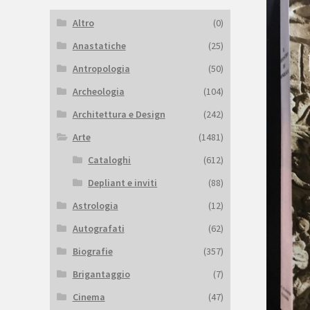
Altro
(0)
Anastatiche
(25)
Antropologia
(50)
Archeologia
(104)
Architettura e Design
(242)
Arte
(1481)
Cataloghi
(612)
Depliant e inviti
(88)
Astrologia
(12)
Autografati
(62)
Biografie
(357)
Brigantaggio
(7)
Cinema
(47)