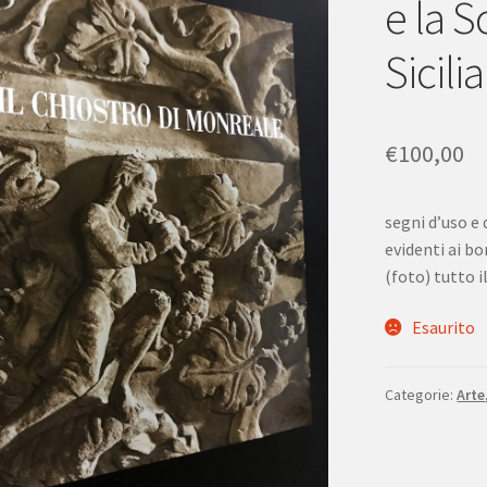
e la 
Sicili
€
100,00
segni d’uso e
evidenti ai bo
(foto) tutto i
Esaurito
Categorie:
Arte