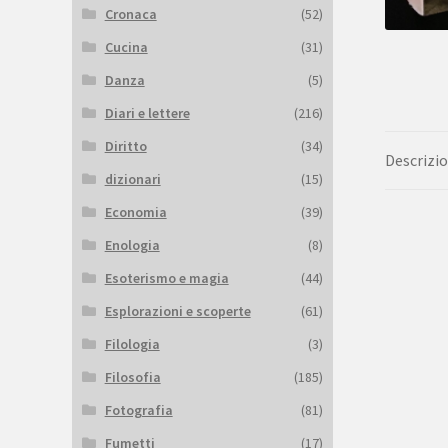
Cronaca
(52)
Cucina
(31)
Danza
(5)
Diari e lettere
(216)
Diritto
(34)
Descrizi
dizionari
(15)
Economia
(39)
Enologia
(8)
Esoterismo e magia
(44)
Esplorazioni e scoperte
(61)
Filologia
(3)
Filosofia
(185)
Fotografia
(81)
Fumetti
(17)