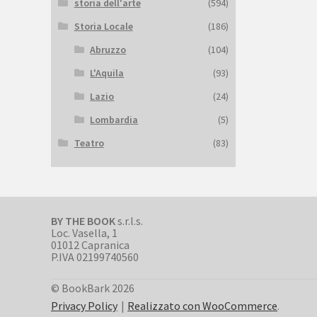
storia dell'arte
(594)
Storia Locale
(186)
Abruzzo
(104)
L'Aquila
(93)
Lazio
(24)
Lombardia
(5)
Teatro
(83)
BY THE BOOK
s.r.l.s.
Loc. Vasella, 1
01012 Capranica
P.IVA 02199740560
© BookBark 2026
Privacy Policy
Realizzato con WooCommerce
.