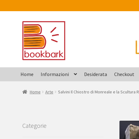
Vai
Vai
alla
al
navigazione
contenuto
Home
Informazioni
Desiderata
Checkout
Home
Arte
Salvini Il Chiostro di Monreale e la Scultura 
Categorie