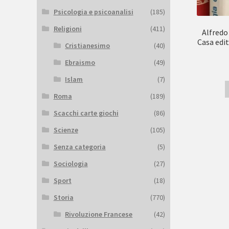
Psicologia e psicoanalisi
(185)
Religioni
(411)
Alfredo
Casa edit
Cristianesimo
(40)
Ebraismo
(49)
Islam
(7)
Roma
(189)
Scacchi carte giochi
(86)
Scienze
(105)
Senza categoria
(5)
Sociologia
(27)
Sport
(18)
Storia
(770)
Rivoluzione Francese
(42)