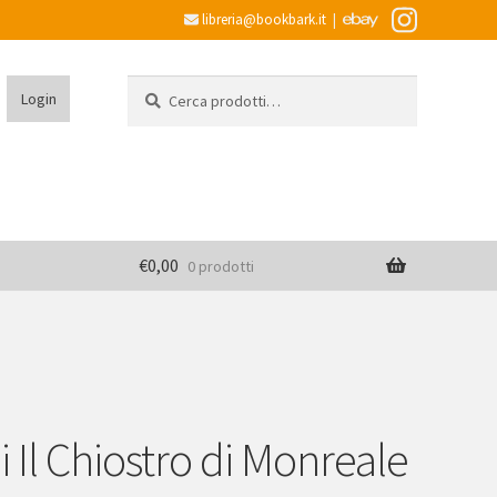
libreria@bookbark.it
|
Cerca:
Cerca
Login
€
0,00
0 prodotti
i Il Chiostro di Monreale