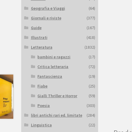
Geografia e Viaggi
(64)
Giornali e riviste
(377)
Guide
(167)
Illustrati
(418)
Letteratura
(1832)
bambini e ragazzi
(17)
Critica letteraria
(72)
Fantascienza
(19)
Fiabe
(25)
Gialli Thriller e Horror
(59)
Poesia
(303)
libri antichi rari ed. limitate
(284)
Linguistica
(22)