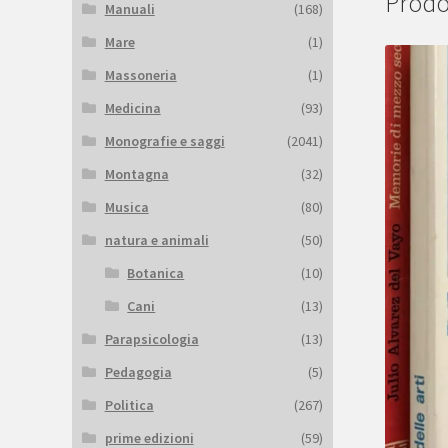
Prodot
Manuali
(168)
Mare
(1)
Massoneria
(1)
Medicina
(93)
Monografie e saggi
(2041)
Montagna
(32)
Musica
(80)
natura e animali
(50)
Botanica
(10)
Cani
(13)
Parapsicologia
(13)
Pedagogia
(5)
Politica
(267)
prime edizioni
(59)