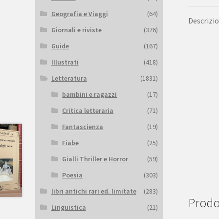
Geografia e Viaggi
(64)
Descrizi
Giornali e riviste
(376)
Guide
(167)
Illustrati
(418)
Letteratura
(1831)
bambini e ragazzi
(17)
Critica letteraria
(71)
Fantascienza
(19)
Fiabe
(25)
Gialli Thriller e Horror
(59)
Poesia
(303)
libri antichi rari ed. limitate
(283)
Prodot
Linguistica
(21)