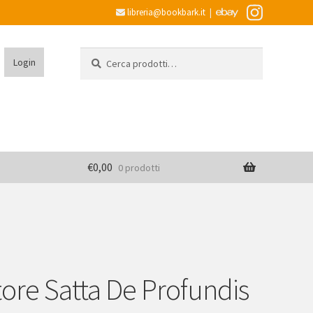
libreria@bookbark.it
|
Cerca:
Cerca
Login
€
0,00
0 prodotti
tore Satta De Profundis