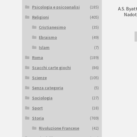
Psicologia e psicoanalisi
(185)
A.S. Byatt
Nadott
Religioni
(405)
Cristianesimo
(35)
Ebraismo
(49)
Islam
(7)
Roma
(189)
Scacchi carte giochi
(86)
Scienze
(105)
Senza categoria
(5)
Sociologia
(27)
Sport
(18)
Storia
(769)
Rivoluzione Francese
(42)