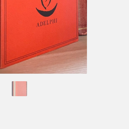
Adelphi
1980
quantità