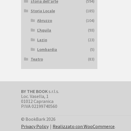
storia dell'arte
(594)
Storia Locale
(185)
Abruzzo
(104)
L'Aquila
(93)
Lazio
(23)
Lombardia
(5)
Teatro
(83)
BY THE BOOK
s.r.l.s.
Loc. Vasella, 1
01012 Capranica
P.IVA 02199740560
© BookBark 2026
Privacy Policy
Realizzato con WooCommerce
.