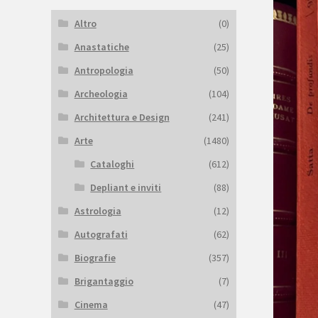
Altro
(0)
Anastatiche
(25)
Antropologia
(50)
Archeologia
(104)
Architettura e Design
(241)
Arte
(1480)
Cataloghi
(612)
Depliant e inviti
(88)
Astrologia
(12)
Autografati
(62)
Biografie
(357)
Brigantaggio
(7)
Cinema
(47)