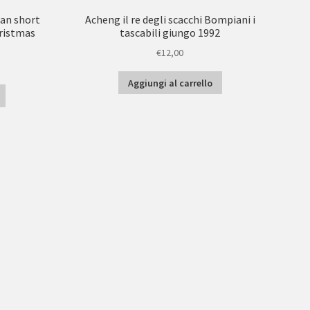
can short
Acheng il re degli scacchi Bompiani i
hristmas
tascabili giungo 1992
€
12,00
Aggiungi al carrello