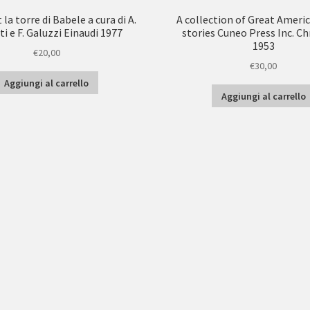
 la torre di Babele a cura di A.
A collection of Great Ameri
i e F. Galuzzi Einaudi 1977
stories Cuneo Press Inc. C
1953
€
20,00
€
30,00
Aggiungi al carrello
Aggiungi al carrello