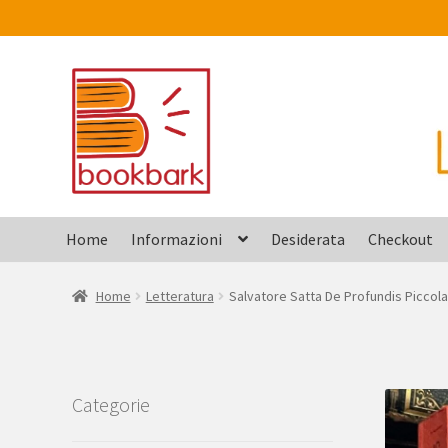
Vai
Vai
alla
al
navigazione
contenuto
Home
Informazioni
Desiderata
Checkout
Home
Letteratura
Salvatore Satta De Profundis Piccola
Categorie