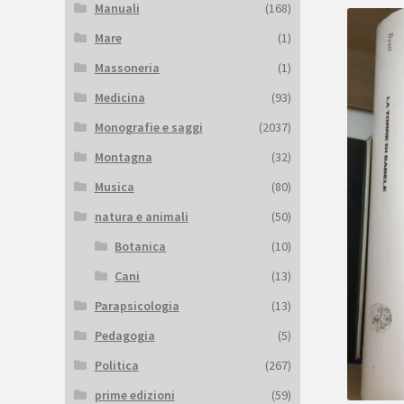
Manuali
(168)
Mare
(1)
Massoneria
(1)
Medicina
(93)
Monografie e saggi
(2037)
Montagna
(32)
Musica
(80)
natura e animali
(50)
Botanica
(10)
Cani
(13)
Parapsicologia
(13)
Pedagogia
(5)
Politica
(267)
prime edizioni
(59)