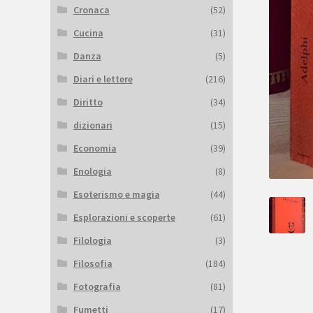
Cronaca
(52)
Cucina
(31)
Danza
(5)
Diari e lettere
(216)
Diritto
(34)
dizionari
(15)
Economia
(39)
Enologia
(8)
Esoterismo e magia
(44)
Esplorazioni e scoperte
(61)
Filologia
(3)
Filosofia
(184)
Fotografia
(81)
Fumetti
(17)