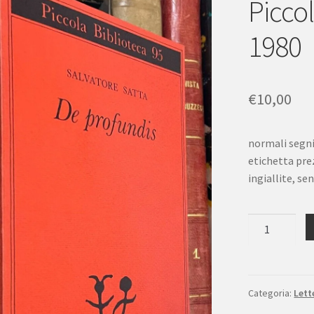
Picco
1980
€
10,00
normali segni
etichetta pre
ingiallite, s
Salvatore
Satta
De
Profundis
Piccola
Categoria:
Lett
Biblioteca