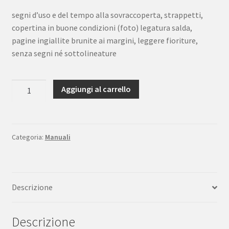
segni d’uso e del tempo alla sovraccoperta, strappetti,
copertina in buone condizioni (foto) legatura salda,
pagine ingiallite brunite ai margini, leggere fioriture,
senza segni né sottolineature
Remo
Aggiungi al carrello
Cappelli
Manuale
di
Numismatica
Categoria:
Manuali
Mursia
1961
quantità
Descrizione
Descrizione