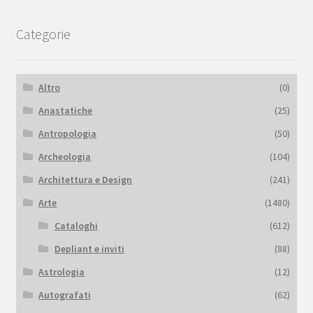
Categorie
Altro
(0)
Anastatiche
(25)
Antropologia
(50)
Archeologia
(104)
Architettura e Design
(241)
Arte
(1480)
Cataloghi
(612)
Depliant e inviti
(88)
Astrologia
(12)
Autografati
(62)