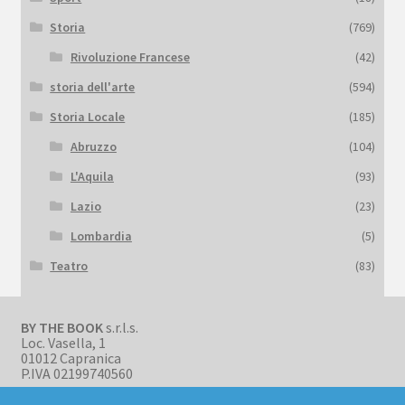
Storia
(769)
Rivoluzione Francese
(42)
storia dell'arte
(594)
Storia Locale
(185)
Abruzzo
(104)
L'Aquila
(93)
Lazio
(23)
Lombardia
(5)
Teatro
(83)
BY THE BOOK
s.r.l.s.
Loc. Vasella, 1
01012 Capranica
P.IVA 02199740560