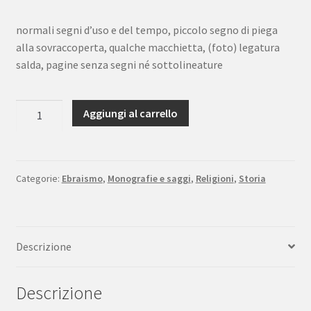
normali segni d’uso e del tempo, piccolo segno di piega
alla sovraccoperta, qualche macchietta, (foto) legatura
salda, pagine senza segni né sottolineature
Raffaella
Aggiungi al carrello
Di
Castro
Testimoni
del
Categorie:
Ebraismo
,
Monografie e saggi
,
Religioni
,
Storia
non-
provato
Carocci
Descrizione
2009
quantità
Descrizione