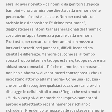
ebrei ad aver ricevuto – da nonni o da genitori all’epoca
bambini – una trasmissione diretta della memoria delle
persecuzioni fasciste e naziste. Non per costruire un
archivio in cui depositare l’“ultimo testimone”,
diagnosticare i sintomi transgenerazionali del trauma o
costruire un’appartenenza a partire dalla memoria.
Piuttosto, per cercare un orientamento in mezzo a
intricati e stratificati paradossi, difficili incontri tra
identità e differenze. Memorie del come se, al tempo
stesso troppo interne e troppo esterne, troppo note e mai
abbastanza conosciute. Più che memorie, un «marasma
non ben elaborato» di «sentimenti contrapposti» che «si
incrostano attorno alla memoria». Come una «spugna»
che tenta di «accogliere qualsiasi cosa», un «cancro» che
distrugge le cellule vitali o una «Sfinge» che resta muta.
«Muri» o «scrigni» di memorie che improvvisamente si
aprono e altrettanto repentinamente rischiano di
richiudersi. Prendendo le mosse dalle sue stesse memorie