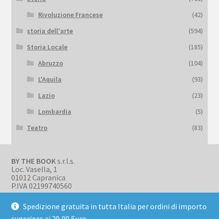
Rivoluzione Francese
(42)
storia dell'arte
(594)
Storia Locale
(185)
Abruzzo
(104)
L'Aquila
(93)
Lazio
(23)
Lombardia
(5)
Teatro
(83)
BY THE BOOK
s.r.l.s.
Loc. Vasella, 1
01012 Capranica
P.IVA 02199740560
Spedizione gratuita in tutta Italia per ordini di importo
superiore ai 29,00 Euro