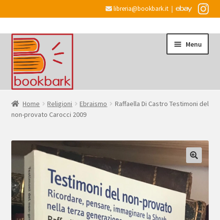
libreria@bookbark.it
|
Vai
Vai
Menu
alla
al
navigazione
contenuto
Home
Home
Religioni
Ebraismo
Raffaella Di Castro Testimoni del
non-provato Carocci 2009
Espandi
Informazioni
il
menu
Desiderata
child
Checkout
Espandi
Account
il