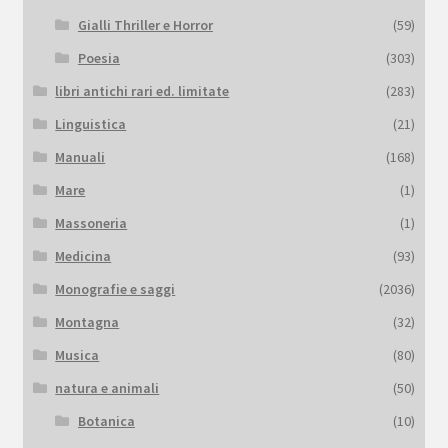
Gialli Thriller e Horror
(59)
Poesia
(303)
libri antichi rari ed. limitate
(283)
Linguistica
(21)
Manuali
(168)
Mare
(1)
Massoneria
(1)
Medicina
(93)
Monografie e saggi
(2036)
Montagna
(32)
Musica
(80)
natura e animali
(50)
Botanica
(10)