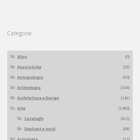
Categorie
Altro
(0)
Anastatiche
(25)
Antropologia
(50)
Archeologia
(104)
Architettura e Design
(241)
Arte
(1480)
Cataloghi
(612)
Depliant e inviti
(88)
Astrologia
(12)