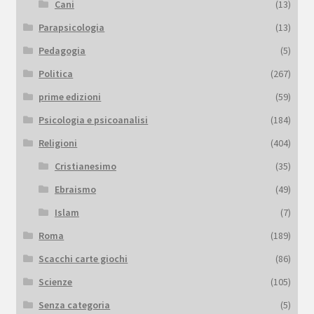
Cani
(13)
Parapsicologia
(13)
Pedagogia
(5)
Politica
(267)
prime edizioni
(59)
Psicologia e psicoanalisi
(184)
Religioni
(404)
Cristianesimo
(35)
Ebraismo
(49)
Islam
(7)
Roma
(189)
Scacchi carte giochi
(86)
Scienze
(105)
Senza categoria
(5)