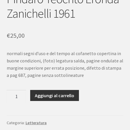
Zanichelli 1961
€
25,00
normali segni d’uso e del tempo al cofanetto copertina in
buone condizioni, (foto) legatura salda, pagine ondulate al
margine superiore per errata posizione, difetto di stampa
a pag 687, pagine senza sottolineature
Poeti
Aggiungi al carrello
greci
tradotti
da
Romagnoli
Categoria:
Letteratura
Esiodo