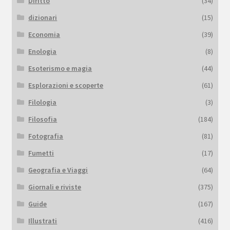
Diritto
(34)
dizionari
(15)
Economia
(39)
Enologia
(8)
Esoterismo e magia
(44)
Esplorazioni e scoperte
(61)
Filologia
(3)
Filosofia
(184)
Fotografia
(81)
Fumetti
(17)
Geografia e Viaggi
(64)
Giornali e riviste
(375)
Guide
(167)
Illustrati
(416)