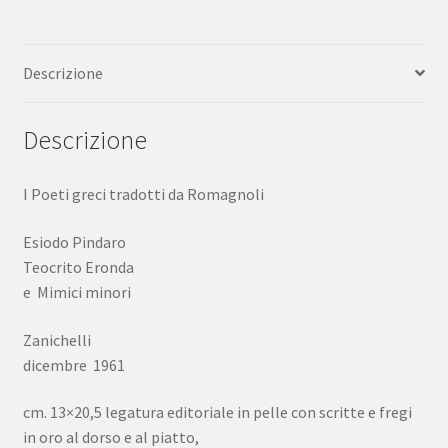
Pindaro
Teocrito
Descrizione
Eronda
Zanichelli
1961
Descrizione
quantità
I Poeti greci tradotti da Romagnoli
Esiodo Pindaro
Teocrito Eronda
e Mimici minori
Zanichelli
dicembre 1961
cm. 13×20,5 legatura editoriale in pelle con scritte e fregi
in oro al dorso e al piatto,