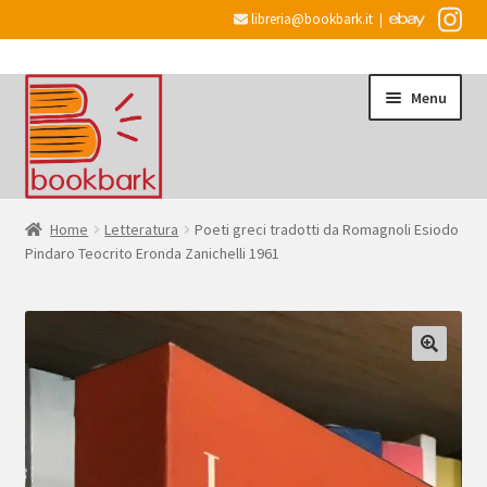
libreria@bookbark.it
|
Vai
Vai
Menu
alla
al
navigazione
contenuto
Home
Home
Letteratura
Poeti greci tradotti da Romagnoli Esiodo
Pindaro Teocrito Eronda Zanichelli 1961
Espandi
Informazioni
il
menu
Desiderata
child
Checkout
Espandi
Account
il