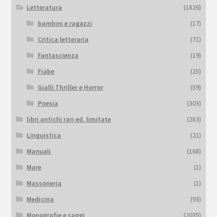
Letteratura
(1826)
bambini e ragazzi
(17)
Critica letteraria
(71)
Fantascienza
(19)
Fiabe
(25)
Gialli Thriller e Horror
(59)
Poesia
(303)
libri antichi rari ed. limitate
(283)
Linguistica
(21)
Manuali
(168)
Mare
(1)
Massoneria
(1)
Medicina
(93)
Monografie e saggi
(2035)