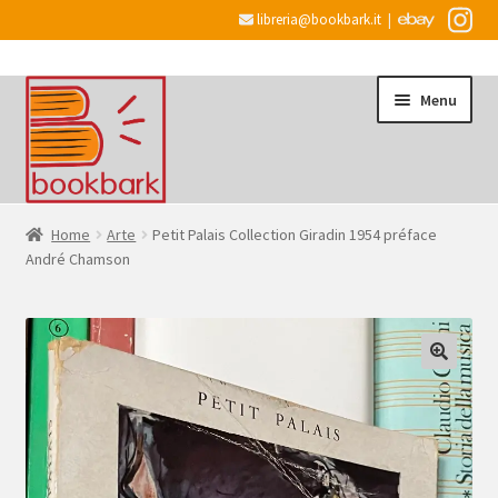
libreria@bookbark.it
|
Vai
Vai
Menu
alla
al
navigazione
contenuto
Home
Home
Arte
Petit Palais Collection Giradin 1954 préface
André Chamson
Espandi
Informazioni
il
menu
Desiderata
child
Checkout
Espandi
Account
il