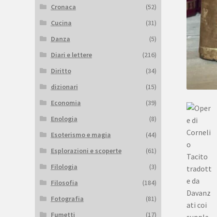
Cronaca
(52)
Cucina
(31)
Danza
(5)
Diari e lettere
(216)
Diritto
(34)
dizionari
(15)
Economia
(39)
Enologia
(8)
Esoterismo e magia
(44)
Esplorazioni e scoperte
(61)
Filologia
(3)
Filosofia
(184)
Fotografia
(81)
Fumetti
(17)