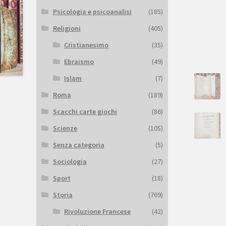
Psicologia e psicoanalisi
(185)
Religioni
(405)
Cristianesimo
(35)
Ebraismo
(49)
Islam
(7)
Roma
(189)
Scacchi carte giochi
(86)
Scienze
(105)
Senza categoria
(5)
Sociologia
(27)
Sport
(18)
Storia
(769)
Rivoluzione Francese
(42)