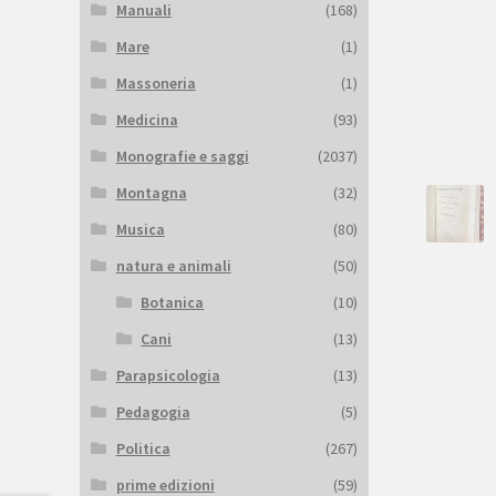
Manuali
(168)
Mare
(1)
Massoneria
(1)
Medicina
(93)
Monografie e saggi
(2037)
Montagna
(32)
Musica
(80)
natura e animali
(50)
Botanica
(10)
Cani
(13)
Parapsicologia
(13)
Pedagogia
(5)
Politica
(267)
prime edizioni
(59)