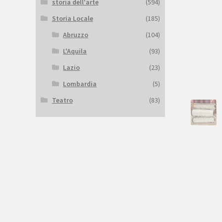
storia dell'arte
(594)
Storia Locale
(185)
Abruzzo
(104)
L'Aquila
(93)
Lazio
(23)
Lombardia
(5)
Teatro
(83)