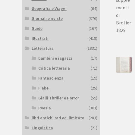
Geografia e Viaggi
(64)
Giornali e riviste
(376)
Guide
(167)
Illustrati
(418)
Letteratura
(1831)
bambini e ragazzi
(17)
Critica letteraria
(71)
Fantascienza
(19)
Fiabe
(25)
Gialli Thriller e Horror
(59)
Poesia
(303)
libri antichi rari ed. limitate
(283)
Linguistica
(21)