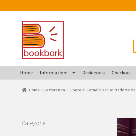
Vai
Vai
alla
al
navigazione
contenuto
Home
Informazioni
Desiderata
Checkout
Home
Letteratura
Opere di Cornelio Tacito tradotte da
Categorie