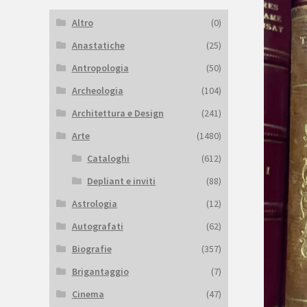
Altro
(0)
Anastatiche
(25)
Antropologia
(50)
Archeologia
(104)
Architettura e Design
(241)
Arte
(1480)
Cataloghi
(612)
Depliant e inviti
(88)
Astrologia
(12)
Autografati
(62)
Biografie
(357)
Brigantaggio
(7)
Cinema
(47)