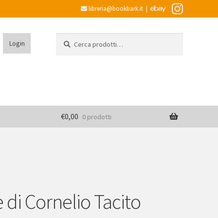
libreria@bookbark.it
|
Cerca:
Cerca
Login
€
0,00
0 prodotti
 di Cornelio Tacito