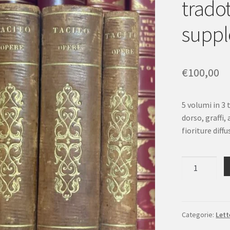
tradot
suppl
€
100,00
5 volumi in 3 
dorso, graffi,
fioriture diffu
Opere
di
Cornelio
Tacito
tradotte
Categorie:
Lett
da