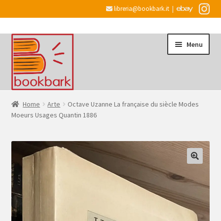
libreria@bookbark.it
|
Vai
Vai
Menu
alla
al
navigazione
contenuto
Home
Home
Arte
Octave Uzanne La française du siècle Modes
Moeurs Usages Quantin 1886
Espandi
Informazioni
il
menu
Desiderata
child
Checkout
Espandi
Account
il