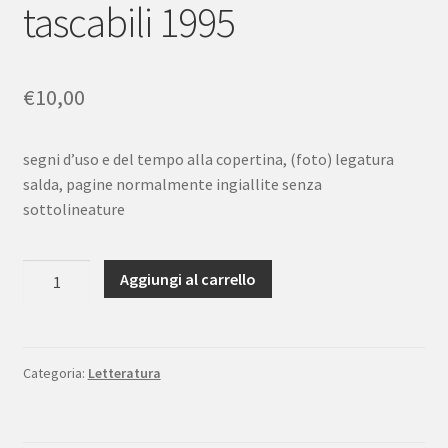
tascabili 1995
€
10,00
segni d’uso e del tempo alla copertina, (foto) legatura
salda, pagine normalmente ingiallite senza
sottolineature
Nikolaj
Aggiungi al carrello
Gogol'
Racconti
di
Pietroburgo
Categoria:
Letteratura
Einaudi
tascabili
1995