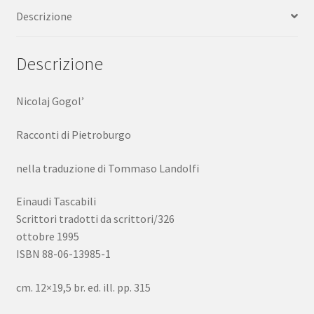
Descrizione
quantità
Descrizione
Nicolaj Gogol’
Racconti di Pietroburgo
nella traduzione di Tommaso Landolfi
Einaudi Tascabili
Scrittori tradotti da scrittori/326
ottobre 1995
ISBN 88-06-13985-1
cm. 12×19,5 br. ed. ill. pp. 315