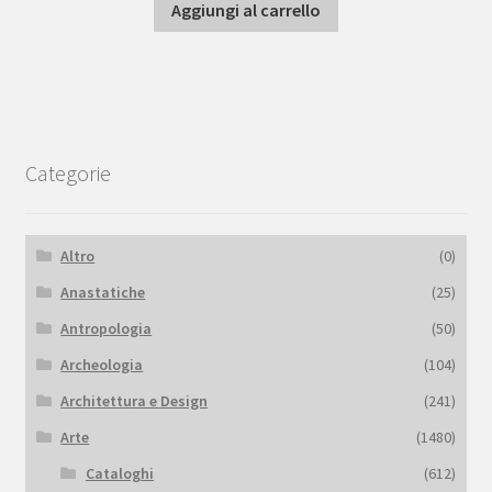
Aggiungi al carrello
Categorie
Altro
(0)
Anastatiche
(25)
Antropologia
(50)
Archeologia
(104)
Architettura e Design
(241)
Arte
(1480)
Cataloghi
(612)