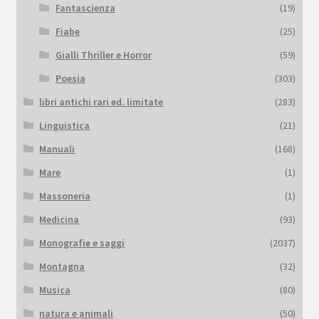
Fantascienza
(19)
Fiabe
(25)
Gialli Thriller e Horror
(59)
Poesia
(303)
libri antichi rari ed. limitate
(283)
Linguistica
(21)
Manuali
(168)
Mare
(1)
Massoneria
(1)
Medicina
(93)
Monografie e saggi
(2037)
Montagna
(32)
Musica
(80)
natura e animali
(50)