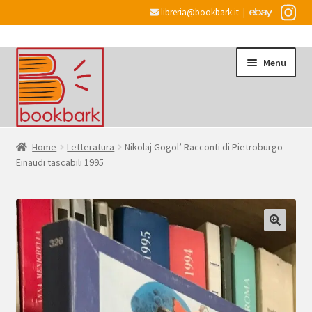
libreria@bookbark.it
|
Vai
Vai
Menu
alla
al
navigazione
contenuto
Home
Home
Letteratura
Nikolaj Gogol’ Racconti di Pietroburgo
Einaudi tascabili 1995
Espandi
Informazioni
il
menu
Desiderata
child
Checkout
Espandi
Account
il