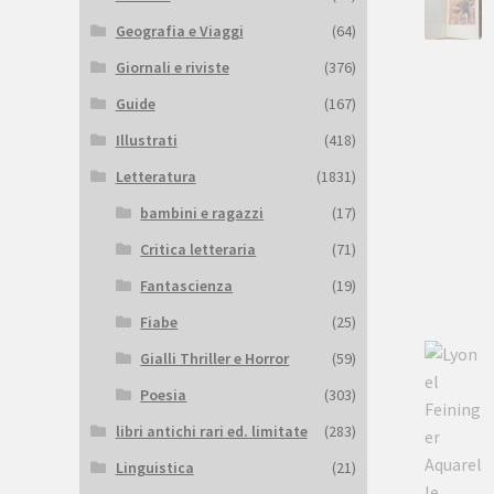
Geografia e Viaggi
(64)
Giornali e riviste
(376)
Guide
(167)
Illustrati
(418)
Letteratura
(1831)
bambini e ragazzi
(17)
Critica letteraria
(71)
Fantascienza
(19)
Fiabe
(25)
Gialli Thriller e Horror
(59)
Poesia
(303)
libri antichi rari ed. limitate
(283)
Linguistica
(21)