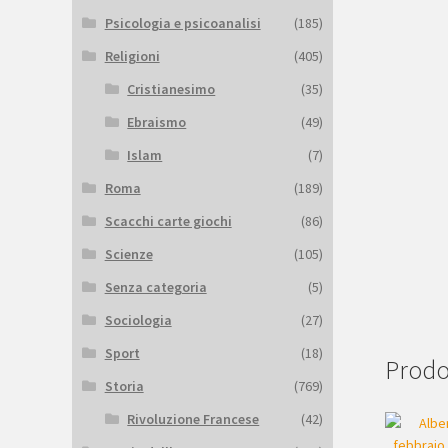
Psicologia e psicoanalisi
(185)
Religioni
(405)
Cristianesimo
(35)
Ebraismo
(49)
Islam
(7)
Roma
(189)
Scacchi carte giochi
(86)
Scienze
(105)
Senza categoria
(5)
Sociologia
(27)
Sport
(18)
Prodot
Storia
(769)
Rivoluzione Francese
(42)