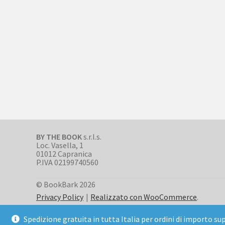
BY THE BOOK
s.r.l.s.
Loc. Vasella, 1
01012 Capranica
P.IVA 02199740560
© BookBark 2026
Privacy Policy
Realizzato con WooCommerce
.
Spedizione gratuita in tutta Italia per ordini di importo su