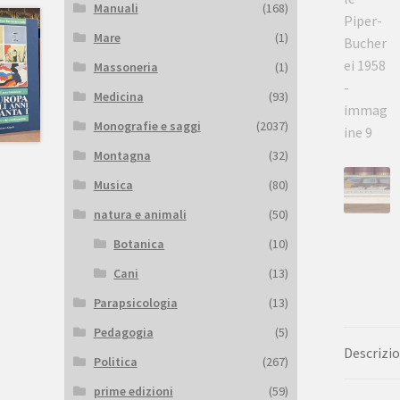
Manuali
(168)
Mare
(1)
Massoneria
(1)
Medicina
(93)
Monografie e saggi
(2037)
Montagna
(32)
Musica
(80)
natura e animali
(50)
Botanica
(10)
Cani
(13)
Parapsicologia
(13)
Pedagogia
(5)
Descrizi
Politica
(267)
prime edizioni
(59)