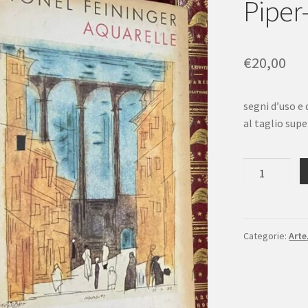
Piper
€
20,00
segni d’uso e 
al taglio supe
Lyonel
Feininger
Aquarelle
Piper-
Bucherei
Categorie:
Arte
1958
quantità