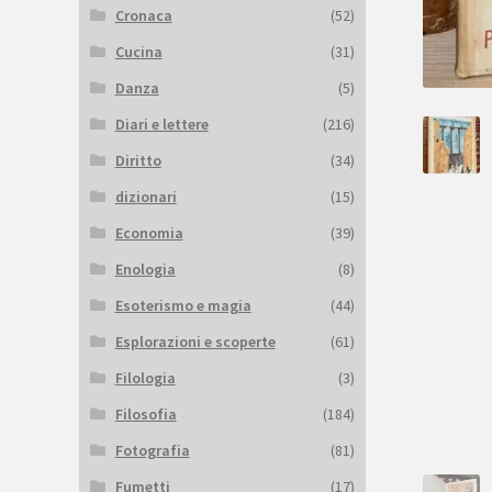
Cronaca
(52)
Cucina
(31)
Danza
(5)
Diari e lettere
(216)
Diritto
(34)
dizionari
(15)
Economia
(39)
Enologia
(8)
Esoterismo e magia
(44)
Esplorazioni e scoperte
(61)
Filologia
(3)
Filosofia
(184)
Fotografia
(81)
Fumetti
(17)