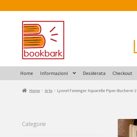
Vai
Vai
alla
al
navigazione
contenuto
Home
Informazioni
Desiderata
Checkout
Home
Arte
Lyonel Feininger Aquarelle Piper-Bucherei 
Categorie