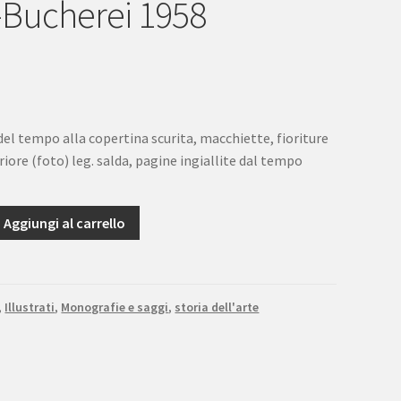
-Bucherei 1958
del tempo alla copertina scurita, macchiette, fioriture
riore (foto) leg. salda, pagine ingiallite dal tempo
Aggiungi al carrello
,
Illustrati
,
Monografie e saggi
,
storia dell'arte