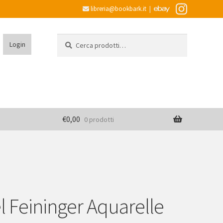
libreria@bookbark.it
|
Cerca:
Cerca
Login
€
0,00
0 prodotti
l Feininger Aquarelle