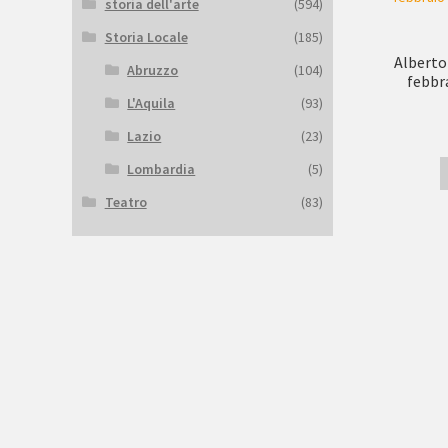
storia dell'arte
(594)
Storia Locale
(185)
Alberto
Abruzzo
(104)
febbra
L'Aquila
(93)
Lazio
(23)
Lombardia
(5)
Teatro
(83)