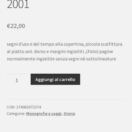
2001
€
22,00
segni d’uso e del tempo alla copertina, piccola scalfittura
al piatto ant. dorso e margini ingialliti ,(foto) pagine
normalmente ingiallite senza segni né sottolineature
Lodovico
Aggiungi al carrello
Ellena
Storie
comuniste
in
COD:
274082072374
Categorie:
Monografie e saggi
,
Storia
bianco
e
nero