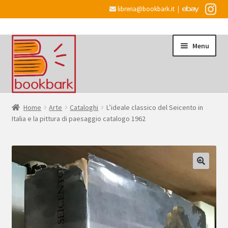
libreria@bookbark.it
|
Vai
Vai
Menu
alla
al
navigazione
contenuto
Home
Home
Arte
Cataloghi
L’ideale classico del Seicento in
Italia e la pittura di paesaggio catalogo 1962
Espandi
Informazioni
il
menu
Desiderata
child
Checkout
Espandi
Account
il