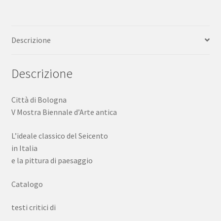
e
la
pittura
Descrizione
di
paesaggio
catalogo
Descrizione
1962
quantità
Città di Bologna
V Mostra Biennale d’Arte antica
L’ideale classico del Seicento
in Italia
e la pittura di paesaggio
Catalogo
testi critici di