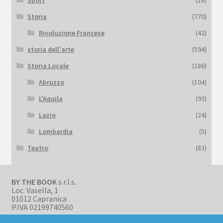
Sport
(18)
Storia
(770)
Rivoluzione Francese
(42)
storia dell'arte
(594)
Storia Locale
(186)
Abruzzo
(104)
L'Aquila
(93)
Lazio
(24)
Lombardia
(5)
Teatro
(83)
BY THE BOOK
s.r.l.s.
Loc. Vasella, 1
01012 Capranica
P.IVA 02199740560