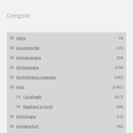
Categorie
Altro
(0)
Anastatiche
(25)
Antropologia
(50)
Archeologia
(104)
Architettura e Design
(242)
Arte
(1481)
Cataloghi
(612)
Depliant e inviti
(88)
Astrologia
(12)
Autografati
(62)