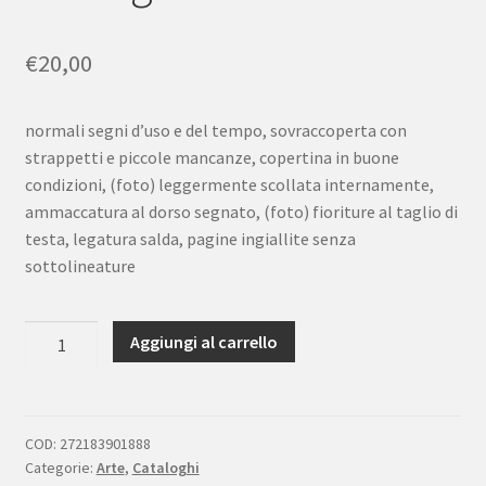
€
20,00
normali segni d’uso e del tempo, sovraccoperta con
strappetti e piccole mancanze, copertina in buone
condizioni, (foto) leggermente scollata internamente,
ammaccatura al dorso segnato, (foto) fioriture al taglio di
testa, legatura salda, pagine ingiallite senza
sottolineature
L'ideale
Aggiungi al carrello
classico
del
Seicento
in
COD:
272183901888
Categorie:
Arte
,
Cataloghi
Italia