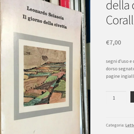
della 
Corall
€
7,00
segni d’uso e
dorso segnato
pagine ingial
Leonardo
Sciascia
iI
giorno
della
Categoria:
Lett
civetta