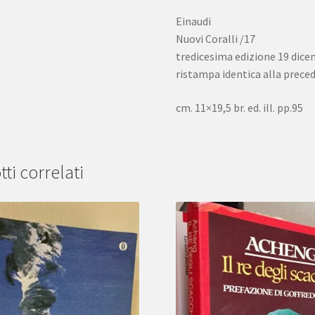
Einaudi
Nuovi Coralli /17
tredicesima edizione 19 dic
ristampa identica alla preced
cm. 11×19,5 br. ed. ill. pp.95
ti correlati