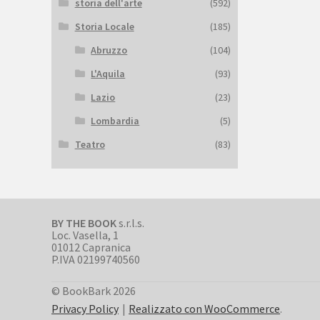
storia dell'arte
(592)
Storia Locale
(185)
Abruzzo
(104)
L'Aquila
(93)
Lazio
(23)
Lombardia
(5)
Teatro
(83)
BY THE BOOK
s.r.l.s.
Loc. Vasella, 1
01012 Capranica
P.IVA 02199740560
© BookBark 2026
Privacy Policy
Realizzato con WooCommerce
.