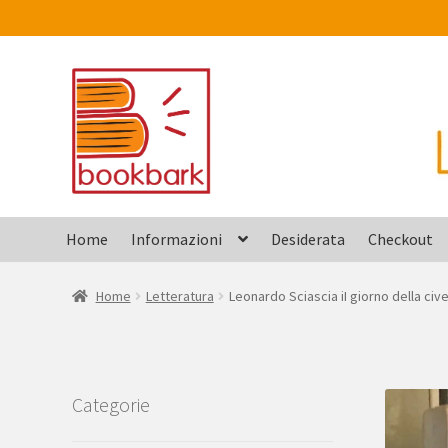
Vai
Vai
alla
al
navigazione
contenuto
Home
Informazioni
Desiderata
Checkout
Home
Letteratura
Leonardo Sciascia iI giorno della cive
Categorie