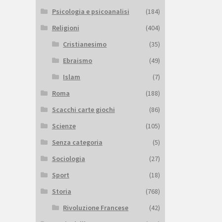
Psicologia e psicoanalisi
(184)
Religioni
(404)
Cristianesimo
(35)
Ebraismo
(49)
Islam
(7)
Roma
(188)
Scacchi carte giochi
(86)
Scienze
(105)
Senza categoria
(5)
Sociologia
(27)
Sport
(18)
Storia
(768)
Rivoluzione Francese
(42)