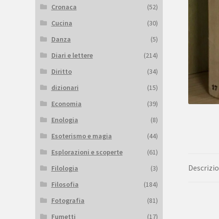
Cronaca
(52)
Cucina
(30)
Danza
(5)
Diari e lettere
(214)
Diritto
(34)
dizionari
(15)
Economia
(39)
Enologia
(8)
Esoterismo e magia
(44)
Esplorazioni e scoperte
(61)
Descrizi
Filologia
(3)
Filosofia
(184)
Fotografia
(81)
Fumetti
(17)