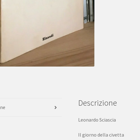
Einaudi
Nuovi
Coralli
1981
quantità
Descrizione
one
Leonardo Sciascia
Il giorno della civetta