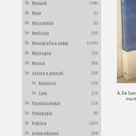
Manuali
(168)
Mare
(1)
Massoneria
(1)
Medicina
(93)
Monografie e saggi
(2035)
Montagna
(32)
Musica
(80)
natura e animali
(50)
Botanica
(10)
A. De San
Cani
(13)
mort
Parapsicologia
(13)
Pedagogia
(5)
Politica
(267)
prime edizioni
(59)