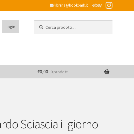
libreria@bookbark.it
|
Cerca:
Cerca
Login
€
0,00
0 prodotti
rdo Sciascia iI giorno