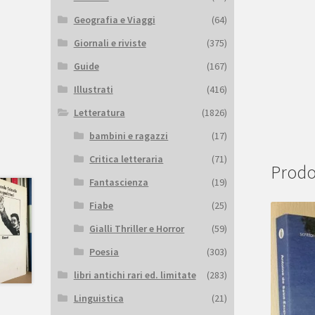
Geografia e Viaggi
(64)
Giornali e riviste
(375)
Guide
(167)
Illustrati
(416)
Letteratura
(1826)
bambini e ragazzi
(17)
Critica letteraria
(71)
Prodot
Fantascienza
(19)
Fiabe
(25)
Gialli Thriller e Horror
(59)
Poesia
(303)
libri antichi rari ed. limitate
(283)
Linguistica
(21)