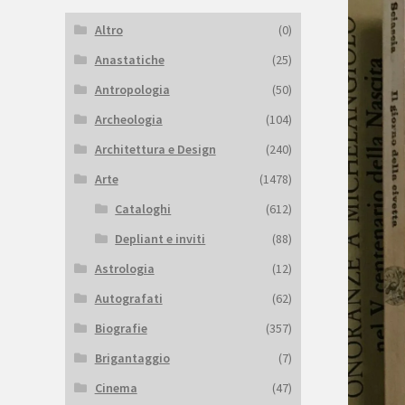
Altro
(0)
Anastatiche
(25)
Antropologia
(50)
Archeologia
(104)
Architettura e Design
(240)
Arte
(1478)
Cataloghi
(612)
Depliant e inviti
(88)
Astrologia
(12)
Autografati
(62)
Biografie
(357)
Brigantaggio
(7)
Cinema
(47)