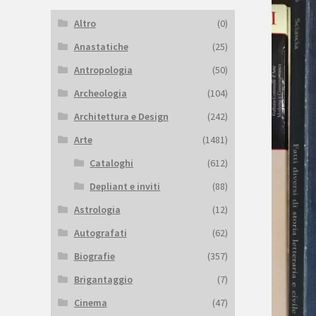
Altro
(0)
Anastatiche
(25)
Antropologia
(50)
Archeologia
(104)
Architettura e Design
(242)
Arte
(1481)
Cataloghi
(612)
Depliant e inviti
(88)
Astrologia
(12)
Autografati
(62)
Biografie
(357)
Brigantaggio
(7)
Cinema
(47)