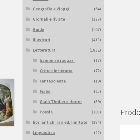
Geografia e Viaggi
(64)
Giornali e riviste
(377)
Guide
(167)
Illustrati
(418)
Letteratura
(1832)
bambini e ragazzi
(17)
Critica letteraria
(72)
Fantascienza
(19)
Fiabe
(25)
Gialli Thriller e Horror
(59)
Prodot
Poesia
(303)
libri antichi rari ed. limitate
(284)
Linguistica
(22)