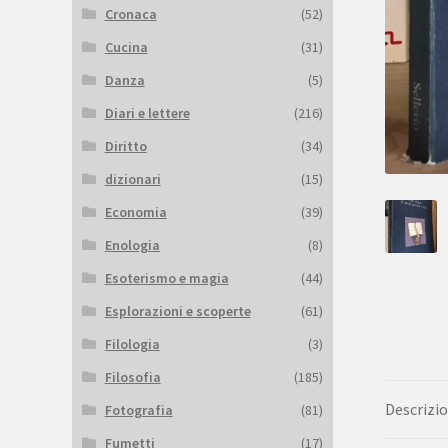
Cronaca
(52)
Cucina
(31)
Danza
(5)
Diari e lettere
(216)
Diritto
(34)
dizionari
(15)
Economia
(39)
Enologia
(8)
Esoterismo e magia
(44)
Esplorazioni e scoperte
(61)
Filologia
(3)
Filosofia
(185)
Descrizi
Fotografia
(81)
Fumetti
(17)