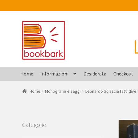
Vai
Vai
alla
al
navigazione
contenuto
Home
Informazioni
Desiderata
Checkout
Home
Monografie e saggi
Leonardo Sciascia fatti divers
Categorie