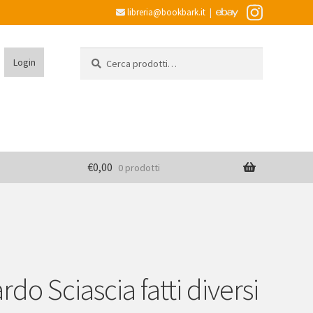
libreria@bookbark.it
|
Cerca:
Cerca
Login
€
0,00
0 prodotti
do Sciascia fatti diversi