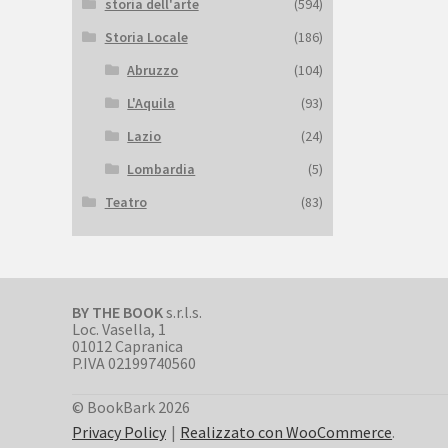
storia dell'arte
(594)
Storia Locale
(186)
Abruzzo
(104)
L'Aquila
(93)
Lazio
(24)
Lombardia
(5)
Teatro
(83)
BY THE BOOK
s.r.l.s.
Loc. Vasella, 1
01012 Capranica
P.IVA 02199740560
© BookBark 2026
Privacy Policy
Realizzato con WooCommerce
.