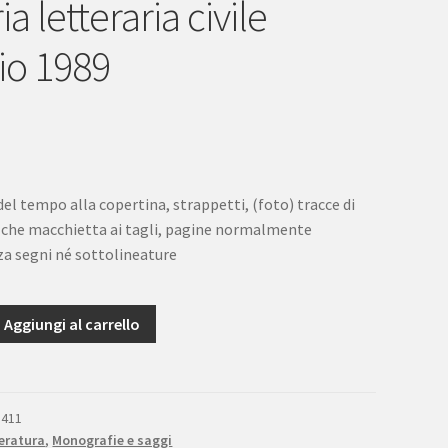
ria letteraria civile
rio 1989
del tempo alla copertina, strappetti, (foto) tracce di
lche macchietta ai tagli, pagine normalmente
nza segni né sottolineature
Aggiungi al carrello
5411
eratura
,
Monografie e saggi