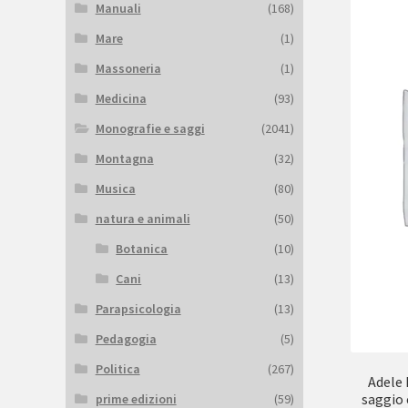
Manuali
(168)
Mare
(1)
Massoneria
(1)
Medicina
(93)
Monografie e saggi
(2041)
Montagna
(32)
Musica
(80)
natura e animali
(50)
Botanica
(10)
Cani
(13)
Parapsicologia
(13)
Pedagogia
(5)
Politica
(267)
Adele 
saggio 
prime edizioni
(59)