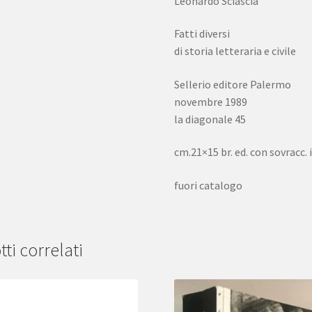
Leonardo Sciascia
Fatti diversi
di storia letteraria e civile
Sellerio editore Palermo
novembre 1989
la diagonale 45
cm.21×15 br. ed. con sovracc. i
fuori catalogo
ti correlati