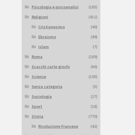
Psicologia e psicoanalisi
(185)
Religioni
(411)
Cristianesimo
(40)
Ebraismo
(49)
Islam
(7)
Roma
(189)
Scacchi carte giochi
(86)
Scienze
(105)
Senza categoria
(5)
Sociologia
(27)
Sport
(18)
Storia
(770)
Rivoluzione Francese
(42)