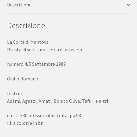
Descrizione
e
industria
Giulio
Descrizione
Romano
1989
La Corte di Mantova
quantità
Rivista di scrittura teoria e industria
numero 4/5 Settembre 1989
Giulio Romano
testi di
Adami, Agazzi, Amati, Bonito Oliva, Tafuri e altri
cm. 21×30 brossura illustrata, pp.98
ill. a colori e in bn