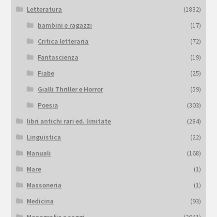
Letteratura
(1832)
bambini e ragazzi
(17)
Critica letteraria
(72)
Fantascienza
(19)
Fiabe
(25)
Gialli Thriller e Horror
(59)
Poesia
(303)
libri antichi rari ed. limitate
(284)
Linguistica
(22)
Manuali
(168)
Mare
(1)
Massoneria
(1)
Medicina
(93)
Monografie e saggi
(2041)