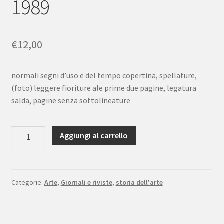
1989
€
12,00
normali segni d’uso e del tempo copertina, spellature,
(foto) leggere fioriture ale prime due pagine, legatura
salda, pagine senza sottolineature
La
Aggiungi al carrello
Corte
di
Mantova
Rivista
Categorie:
Arte
,
Giornali e riviste
,
storia dell'arte
di
scrittura
teoria