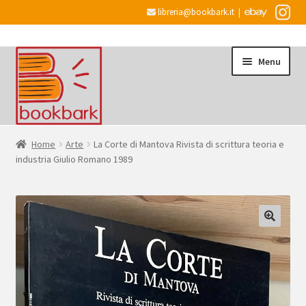
libreria@bookbark.it
|
Vai
Vai
Menu
alla
al
navigazione
contenuto
Home
Home
Arte
La Corte di Mantova Rivista di scrittura teoria e
industria Giulio Romano 1989
Espandi
Informazioni
il
menu
Desiderata
child
Checkout
Espandi
Account
il