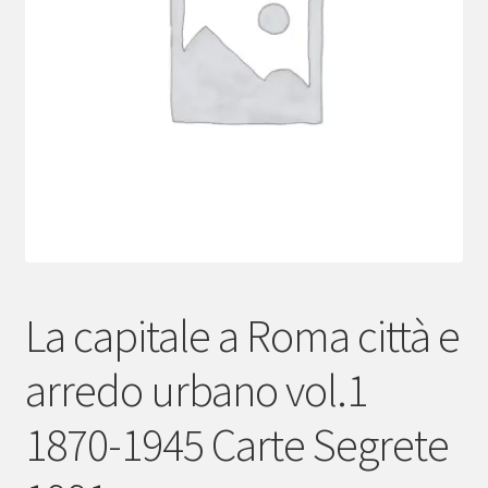
menu
child
La capitale a Roma città e
arredo urbano vol.1
1870-1945 Carte Segrete