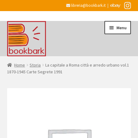
libreria@bookbark.it
|
Vai
Vai
Menu
alla
al
navigazione
contenuto
Home
Home
Storia
La capitale a Roma città e arredo urbano vol.1
1870-1945 Carte Segrete 1991
Espandi
Informazioni
il
menu
Desiderata
child
Checkout
Espandi
Account
il