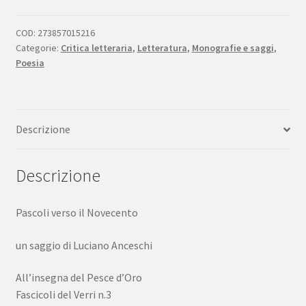
verso
il
COD:
273857015216
Categorie:
Critica letteraria
,
Letteratura
,
Monografie e saggi
,
Novecento
Poesia
all'insegna
del
pesce
d'oro
Descrizione
1958
edizione
numerata
Descrizione
quantità
Pascoli verso il Novecento
un saggio di Luciano Anceschi
All’insegna del Pesce d’Oro
Fascicoli del Verri n.3