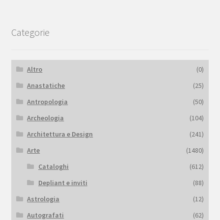
Categorie
Altro
(0)
Anastatiche
(25)
Antropologia
(50)
Archeologia
(104)
Architettura e Design
(241)
Arte
(1480)
Cataloghi
(612)
Depliant e inviti
(88)
Astrologia
(12)
Autografati
(62)