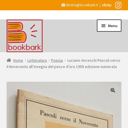
libreria@bookbark.it
|
Vai
Vai
Menu
alla
al
navigazione
contenuto
Home
Home
Letteratura
Poesia
Luciano Anceschi Pascoli verso
il Novecento all’insegna del pesce d’oro 1958 edizione numerata
Espandi
Informazioni
il
menu
Desiderata
child
Checkout
Espandi
Account
il