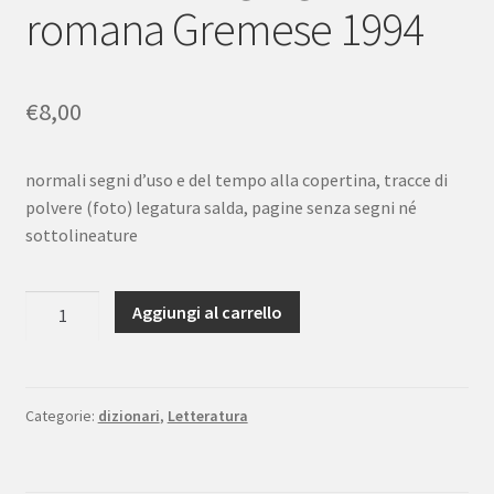
romana Gremese 1994
€
8,00
normali segni d’uso e del tempo alla copertina, tracce di
polvere (foto) legatura salda, pagine senza segni né
sottolineature
Joël
Aggiungi al carrello
Schmidt
dizionario
della
mitologia
Categorie:
dizionari
,
Letteratura
greca
e