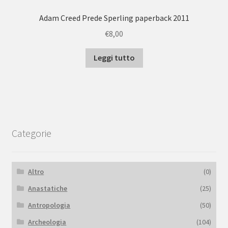
Adam Creed Prede Sperling paperback 2011
€
8,00
Leggi tutto
Categorie
Altro
(0)
Anastatiche
(25)
Antropologia
(50)
Archeologia
(104)