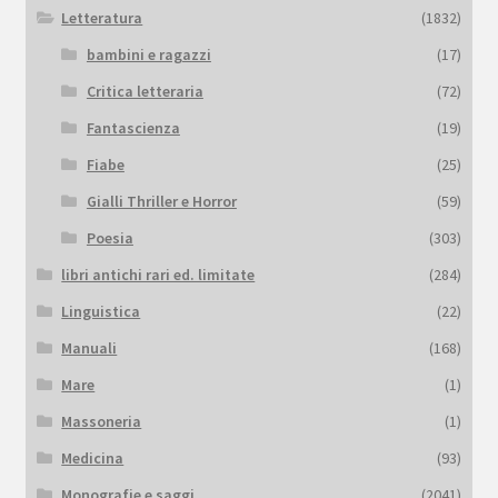
Letteratura
(1832)
bambini e ragazzi
(17)
Critica letteraria
(72)
Fantascienza
(19)
Fiabe
(25)
Gialli Thriller e Horror
(59)
Poesia
(303)
libri antichi rari ed. limitate
(284)
Linguistica
(22)
Manuali
(168)
Mare
(1)
Massoneria
(1)
Medicina
(93)
Monografie e saggi
(2041)