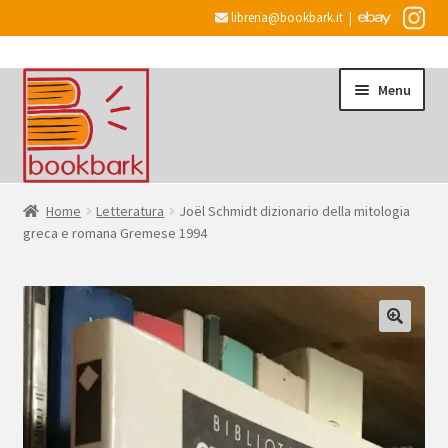
libreria@bookbark.it
|
Vai
Vai
Menu
alla
al
navigazione
contenuto
Home
Home
Letteratura
Joël Schmidt dizionario della mitologia
greca e romana Gremese 1994
Espandi
Informazioni
il
menu
Desiderata
child
Checkout
Espandi
Account
il