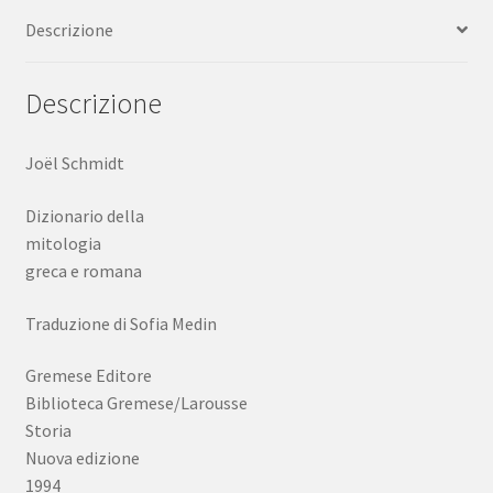
romana
Descrizione
Gremese
1994
quantità
Descrizione
Joël Schmidt
Dizionario della
mitologia
greca e romana
Traduzione di Sofia Medin
Gremese Editore
Biblioteca Gremese/Larousse
Storia
Nuova edizione
1994