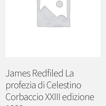
menu
child
James Redfiled La
profezia di Celestino
Corbaccio XXIII edizione