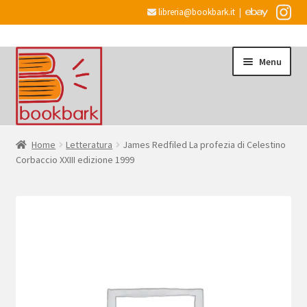
libreria@bookbark.it
|
Vai
Vai
Menu
alla
al
navigazione
contenuto
Home
Home
Letteratura
James Redfiled La profezia di Celestino
Corbaccio XXIII edizione 1999
Espandi
Informazioni
il
menu
Desiderata
child
Checkout
Espandi
Account
il