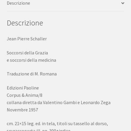
Descrizione
della
medicina
Edizioni
Descrizione
Paoline
quantità
Jean Pierre Schaller
Soccorsi della Grazia
e soccorsi della medicina
Traduzione di M. Romana
Edizioni Paoline
Corpus & Anima/8
collana diretta da Valentino Gambi e Leonardo Zega
Novembre 1957
cm. 21×15 leg. ed. in tela, titoli su tassello al dorso,
sovraccoperta ill. pp. 300+indice