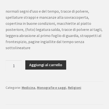
normali segni d’uso e del tempo, tracce di polvere,
spellature strappi e mancanze alla sovraccoperta,
copertina in buone condizioni, macchiette al piatto
posteriore, (foto) legatura salda, tracce di polvere ai tagli,
leggera abrasione al primo foglio di guardia, strappetti al
frontespizio, pagine ingiallite dal tempo senza
sottolineature
J.
Aggiungi al carrello
P.
Schaller
Soccorsi
della
Categorie:
Medicina
,
Monografie e saggi
,
Religioni
Grazia
e
soccorsi