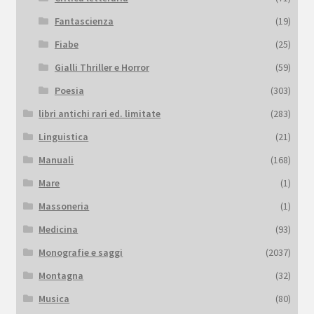
Fantascienza
(19)
Fiabe
(25)
Gialli Thriller e Horror
(59)
Poesia
(303)
libri antichi rari ed. limitate
(283)
Linguistica
(21)
Manuali
(168)
Mare
(1)
Massoneria
(1)
Medicina
(93)
Monografie e saggi
(2037)
Montagna
(32)
Musica
(80)