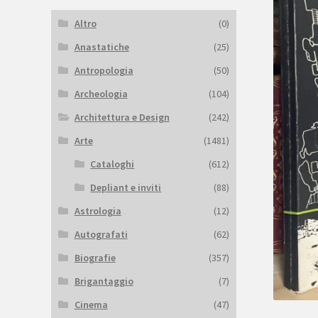
Altro
(0)
Anastatiche
(25)
Antropologia
(50)
Archeologia
(104)
Architettura e Design
(242)
Arte
(1481)
Cataloghi
(612)
Depliant e inviti
(88)
Astrologia
(12)
Autografati
(62)
Biografie
(357)
Brigantaggio
(7)
Cinema
(47)