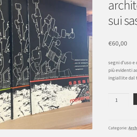
archi
sui sa
€
60,00
segni d’uso e 
più evidenti 
ingiallite da
Indagine
storico
urbanistico
architettonic
Concorso
Categorie:
Arch
Int.