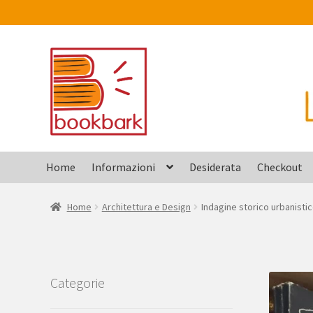
Vai
Vai
alla
al
navigazione
contenuto
Home
Informazioni
Desiderata
Checkout
Home
Architettura e Design
Indagine storico urbanistic
Categorie