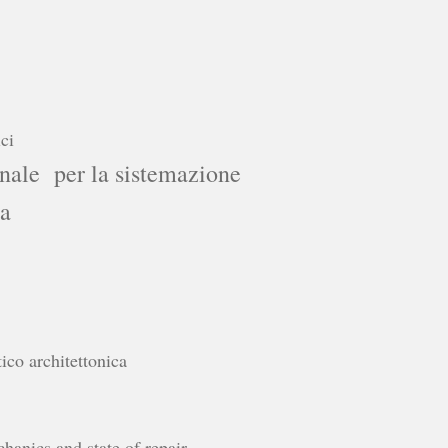
ci
nale per la sistemazione
ra
ico architettonica
hanics and state of repair