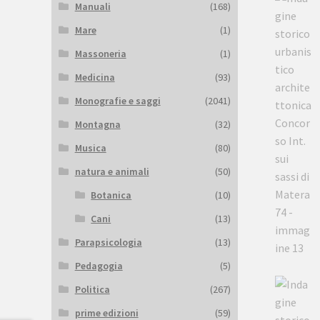
Manuali
(168)
Mare
(1)
Massoneria
(1)
Medicina
(93)
Monografie e saggi
(2041)
Montagna
(32)
Musica
(80)
natura e animali
(50)
Botanica
(10)
Cani
(13)
Parapsicologia
(13)
Pedagogia
(5)
Politica
(267)
prime edizioni
(59)