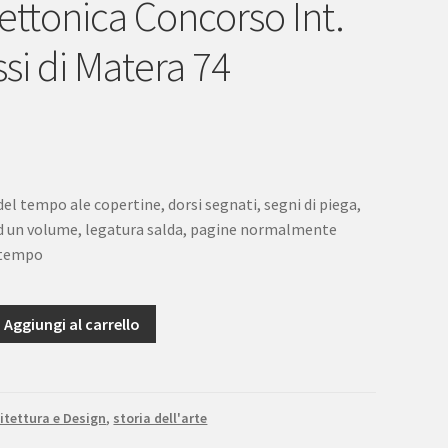
tettonica Concorso Int.
ssi di Matera 74
del tempo ale copertine, dorsi segnati, segni di piega,
ad un volume, legatura salda, pagine normalmente
l tempo
Aggiungi al carrello
a
itettura e Design
,
storia dell'arte