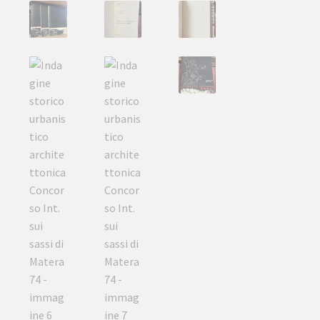
sui
sassi
di
Matera
74
quantità