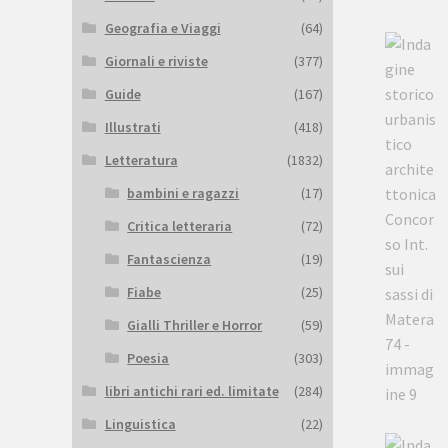
Geografia e Viaggi
(64)
Giornali e riviste
(377)
Guide
(167)
Illustrati
(418)
Letteratura
(1832)
bambini e ragazzi
(17)
Critica letteraria
(72)
Fantascienza
(19)
Fiabe
(25)
Gialli Thriller e Horror
(59)
Poesia
(303)
libri antichi rari ed. limitate
(284)
Linguistica
(22)