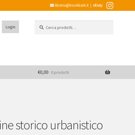
libreria@bookbark.it
|
Cerca:
Cerca
Login
€
0,00
0 prodotti
ne storico urbanistico