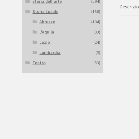
storia dell'arte
(594)
Descrizi
Storia Locale
(186)
Abruzzo
(104)
L'Aquila
(93)
Lazio
(24)
Lombardia
(5)
Teatro
(83)