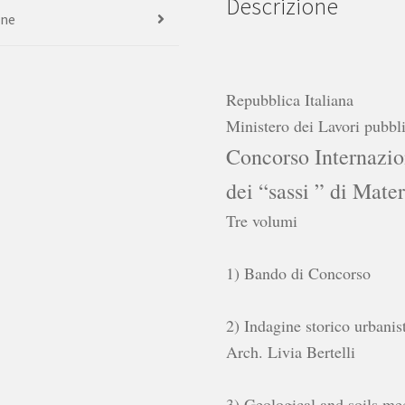
Descrizione
one
Repubblica Italiana
Ministero dei Lavori pubbli
Concorso Internazio
dei “sassi ” di Mate
Tre volumi
1) Bando di Concorso
2) Indagine storico urbanist
Arch. Livia Bertelli
3) Geological and soils mec