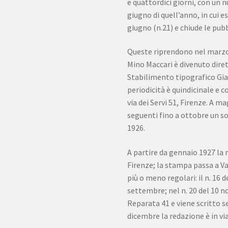
e quattordici giorni, con un 
giugno di quell’anno, in cui e
giugno (n.21) e chiude le pubb
Queste riprendono nel marzo 19
Mino Maccari è divenuto diret
Stabilimento tipografico Gian
periodicità è quindicinale e co
via dei Servi 51, Firenze. A m
seguenti fino a ottobre un so
1926.
A partire da gennaio 1927 la 
Firenze; la stampa passa a Va
più o meno regolari: il n. 16
settembre; nel n. 20 del 10 n
Reparata 41 e viene scritto s
dicembre la redazione è in via