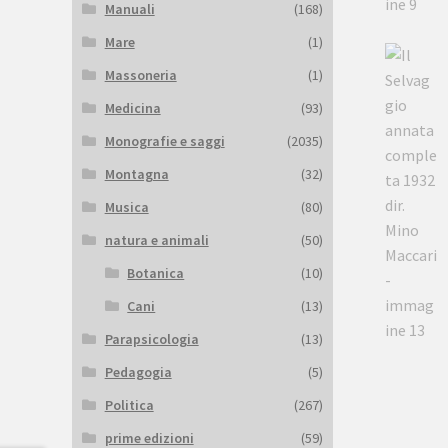
Manuali
(168)
Mare
(1)
Massoneria
(1)
Medicina
(93)
Monografie e saggi
(2035)
Montagna
(32)
Musica
(80)
natura e animali
(50)
Botanica
(10)
Cani
(13)
Parapsicologia
(13)
Pedagogia
(5)
Politica
(267)
prime edizioni
(59)