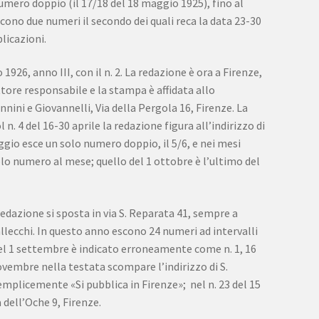
numero doppio (il 17/18 del 18 maggio 1925), fino al
scono due numeri il secondo dei quali reca la data 23-30
licazioni.
26, anno III, con il n. 2. La redazione è ora a Firenze,
tore responsabile e la stampa è affidata allo
nini e Giovannelli, Via della Pergola 16, Firenze. La
l n. 4 del 16-30 aprile la redazione figura all’indirizzo di
aggio esce un solo numero doppio, il 5/6, e nei mesi
lo numero al mese; quello del 1 ottobre è l’ultimo del
redazione si sposta in via S. Reparata 41, sempre a
llecchi. In questo anno escono 24 numeri ad intervalli
 del 1 settembre è indicato erroneamente come n. 1, 16
ovembre nella testata scompare l’indirizzo di S.
emplicemente «Si pubblica in Firenze»; nel n. 23 del 15
 dell’Oche 9, Firenze.