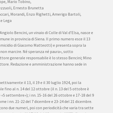
ppe, Mario Tobino,
zzuoli, Ernesto Brunetta
Maccari, Morandi, Enzo Righetti, Amerigo Bartoli,
le Lega
 Angiolo Bencini, un vinaio di Colle di Val d’Elsa, nasce e
mune in provincia di Siena. Il primo numero esce il 13
omicidio di Giacomo Matteotti) e presenta sopra la
, non marcire. Né speranza né paura», sotto
rettore generale responsabile è lo stesso Bencini; Mino
dattore. Redazione e amministrazione hanno sede in
ttivamente il 13, il 19 e il 30 luglio 1924, poi la
e fino al n. 14 del 12 ottobre (il n. 13 del 5 ottobre è
5 settembre»); i nn. 15-16 del 26 ottobre e 17-18 del 9
me i nn. 21-22 del 7 dicembre e 23-24 del 21 dicembre.
cono due numeri, poi con periodicità che varia tra sette