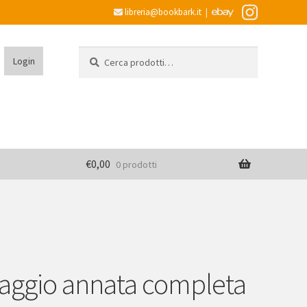
libreria@bookbark.it
|
Cerca:
Cerca
Login
€
0,00
0 prodotti
lvaggio annata completa