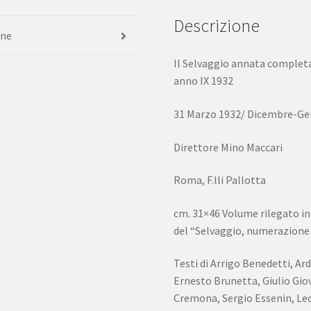
Descrizione
one
Il Selvaggio annata complet
anno IX 1932
31 Marzo 1932/ Dicembre-Ge
Direttore Mino Maccari
Roma, F.lli Pallotta
cm. 31×46 Volume rilegato in 
del “Selvaggio, numerazione 
Testi di Arrigo Benedetti, Ar
Ernesto Brunetta, Giulio Giov
Cremona, Sergio Essenin, Leo