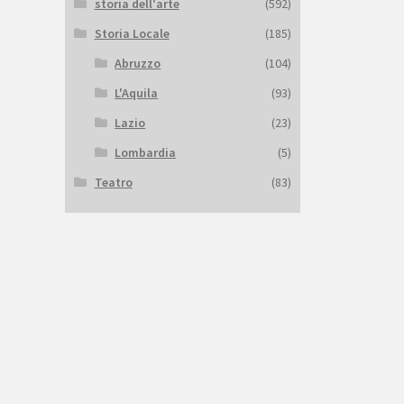
storia dell'arte
(592)
Storia Locale
(185)
Abruzzo
(104)
L'Aquila
(93)
Lazio
(23)
Lombardia
(5)
Teatro
(83)