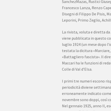
SanchezMazas, Rustici Giuse
Francesco Lanza, Renzo Cape
Disegni di Filippo De Pisis, 
Leporini, Primo Zeglio, Achil
La rivista, voluta e diretta da
viene pubblicata in questo co
luglio 1924 (un mese dopo l’
testata la dicitura «Marciare
«Battagliero fascista». Il di
Maccari ha le funzioni di re
Colle di Val d’Elsa.
I primi tre numeri escono rispe
periodicità diviene settimanal
erroneamente indicato come «
novembre sono doppi, così co
Nel gennaio 1925, anno II, es