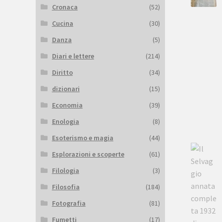
Cronaca
(52)
Cucina
(30)
Danza
(5)
Diari e lettere
(214)
Diritto
(34)
dizionari
(15)
Economia
(39)
Enologia
(8)
Esoterismo e magia
(44)
Esplorazioni e scoperte
(61)
Filologia
(3)
Filosofia
(184)
Fotografia
(81)
Fumetti
(17)