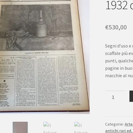
1932 
€
530,00
Segni d’uso e
scaffale più e
punti, qualch
pagine in buo
macchie al n
Il
Selvaggio
annata
completa
1932
Categorie:
Arte
antichi rari ed.
dir.