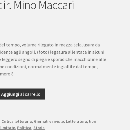
dir. Mino Maccari
 del tempo, volume rilegato in mezza tela, usura da
vidente agli angoli, (foto) legatura allentata in alcuni
e leggero segno di piega e sporadiche macchioline alle
ne condizioni, normalmente ingiallite dal tempo,
umero 8
Aggiungi al carrello
,
Critica letteraria
,
Giornali e riviste
,
Letteratura
,
libri
 limitate
,
Politica
,
Storia