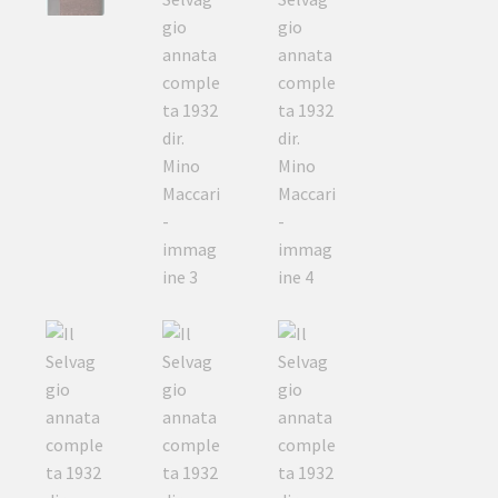
Mino
Maccari
quantità