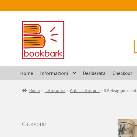
Vai
Vai
alla
al
navigazione
contenuto
Home
Informazioni
Desiderata
Checkout
Home
Letteratura
Critica letteraria
Il Selvaggio anna
Categorie