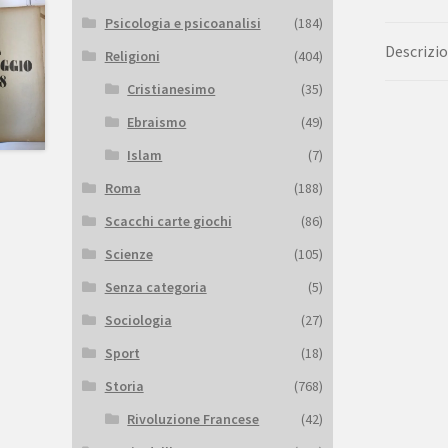
Psicologia e psicoanalisi
(184)
Descrizi
Religioni
(404)
Cristianesimo
(35)
Ebraismo
(49)
Islam
(7)
Roma
(188)
Scacchi carte giochi
(86)
Scienze
(105)
Senza categoria
(5)
Sociologia
(27)
Sport
(18)
Storia
(768)
Rivoluzione Francese
(42)