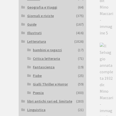
Geografia e Viaggi
(64)
Giornali e riviste
(375)
Guide
(167)
Illustrati
(416)
Letteratura
(1826)
bambini e ragazzi
(17)
Critica letteraria
(71)
Fantascienza
(19)
Fiabe
(25)
Gialli Thriller e Horror
(59)
Poesia
(303)
libri antichi rari ed. limitate
(283)
Linguistica
(21)