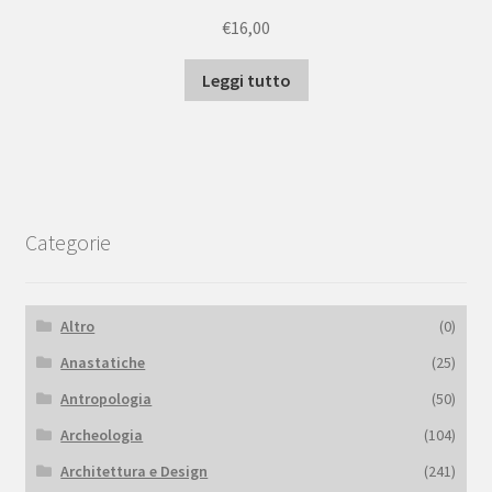
€
16,00
Leggi tutto
Categorie
Altro
(0)
Anastatiche
(25)
Antropologia
(50)
Archeologia
(104)
Architettura e Design
(241)