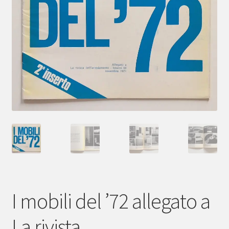
menu
child
I mobili del ’72 allegato a
La rivista