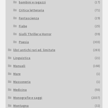
bambini e ragazzi
(17)
Critica letteraria
(71)
Fantascienza
(19)
Fiabe
(25)
Gialli Thriller e Horror
(59)
Poesia
(303)
libri antichi rari ed. limitate
(283)
Linguistica
(21)
Manuali
(168)
Mare
(1)
Massoneria
(1)
Medicina
(93)
Monografie e saggi
(2037)
Montagna
(32)