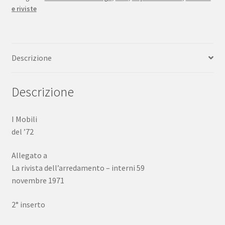
e riviste
La
rivista
dell'arredamento
interni
Descrizione
nov.
1971
quantità
Descrizione
I Mobili
del ’72
Allegato a
La rivista dell’arredamento – interni 59
novembre 1971
2° inserto