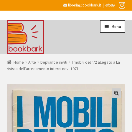
libreria@bookbark.it
|
Vai
Vai
Menu
alla
al
navigazione
contenuto
Home
Home
Arte
Depliant e inviti
I mobili del ’72 allegato a La
rivista dell’arredamento interni nov. 1971
Espandi
Informazioni
il
menu
Desiderata
child
Checkout
Espandi
Account
il