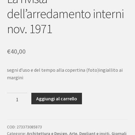
dell’arredamento interni
nov. 1971
€
40,00
segni d’uso e del tempo alla copertina (foto)ingiallito ai
margini
I
Aggiungi al carrello
mobili
del
'72
allegato
COD:
273373085873
Categorie:
Architettura e Design
,
Arte
,
Depliant e inviti
,
Giornali
a