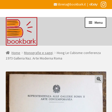
libreria@bookbark.it
|
Vai
Vai
Menu
alla
al
navigazione
contenuto
Home
Home
Monografie e saggi
Hoog Le Cubisme conferenza
1973 Galleria Naz. Arte Moderna Roma
Espandi
Informazioni
il
menu
Desiderata
child
Checkout
Espandi
Account
il