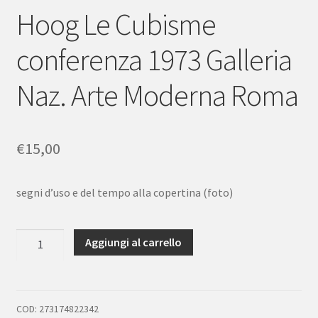
Hoog Le Cubisme
conferenza 1973 Galleria
Naz. Arte Moderna Roma
€
15,00
segni d’uso e del tempo alla copertina (foto)
Hoog
Aggiungi al carrello
Le
Cubisme
conferenza
1973
COD:
273174822342