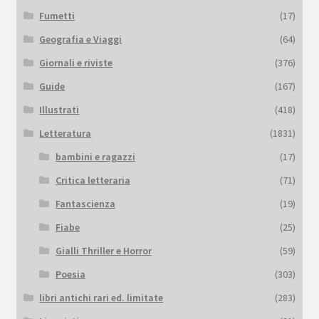
Fumetti
(17)
Geografia e Viaggi
(64)
Giornali e riviste
(376)
Guide
(167)
Illustrati
(418)
Letteratura
(1831)
bambini e ragazzi
(17)
Critica letteraria
(71)
Fantascienza
(19)
Fiabe
(25)
Gialli Thriller e Horror
(59)
Poesia
(303)
libri antichi rari ed. limitate
(283)