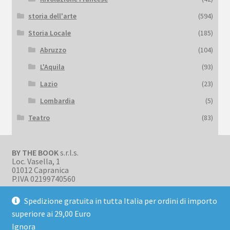
storia dell'arte
(594)
Storia Locale
(185)
Abruzzo
(104)
L'Aquila
(93)
Lazio
(23)
Lombardia
(5)
Teatro
(83)
BY THE BOOK
s.r.l.s.
Loc. Vasella, 1
01012 Capranica
P.IVA 02199740560
Spedizione gratuita in tutta Italia per ordini di importo
superiore ai 29,00 Euro
Ignora
© BookBark 2026