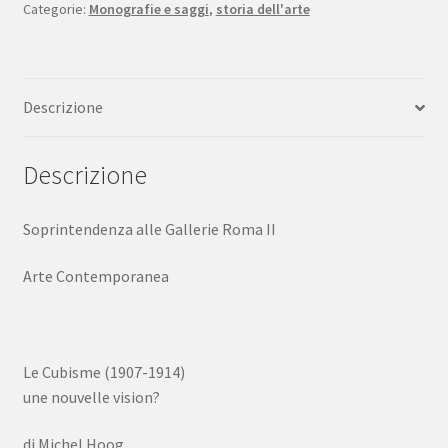
Categorie:
Monografie e saggi
,
storia dell'arte
Galleria
Naz.
Arte
Moderna
Descrizione
Roma
quantità
Descrizione
Soprintendenza alle Gallerie Roma II
Arte Contemporanea
Le Cubisme (1907-1914)
une nouvelle vision?
di Michel Hoog