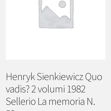
menu
child
Henryk Sienkiewicz Quo
vadis? 2 volumi 1982
Sellerio La memoria N.