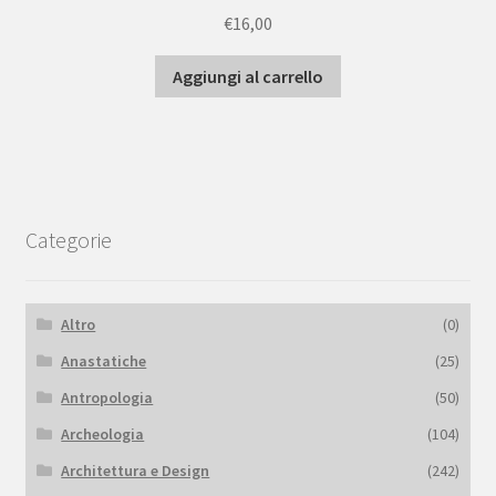
€
16,00
Aggiungi al carrello
Categorie
Altro
(0)
Anastatiche
(25)
Antropologia
(50)
Archeologia
(104)
Architettura e Design
(242)