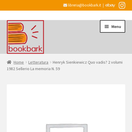
libreria@bookbark.it
|
Vai
Vai
Menu
alla
al
navigazione
contenuto
Home
Home
Letteratura
Henryk Sienkiewicz Quo vadis? 2 volumi
1982 Sellerio La memoria N. 59
Espandi
Informazioni
il
menu
Desiderata
child
Checkout
Espandi
Account
il