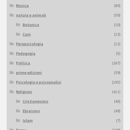
Musica
(80)
natura e animali
(50)
Botanica
(10)
Cani
(13)
Parapsicologia
(13)
Pedagogia
(5)
Politica
(267)
prime edizioni
(59)
Psicologia e psicoanalisi
(185)
Religioni
(411)
Cristianesimo
(40)
Ebraismo
(49)
Islam
(7)
Roma
(189)