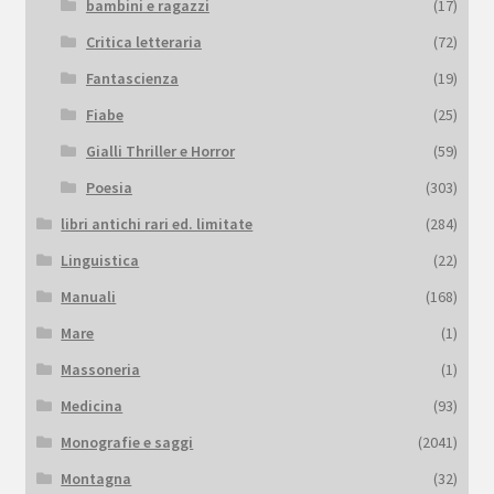
bambini e ragazzi
(17)
Critica letteraria
(72)
Fantascienza
(19)
Fiabe
(25)
Gialli Thriller e Horror
(59)
Poesia
(303)
libri antichi rari ed. limitate
(284)
Linguistica
(22)
Manuali
(168)
Mare
(1)
Massoneria
(1)
Medicina
(93)
Monografie e saggi
(2041)
Montagna
(32)