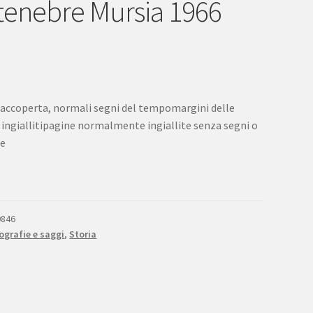
 tenebre Mursia 1966
accoperta, normali segni del tempomargini delle
 ingiallitipagine normalmente ingiallite senza segni o
re
9846
grafie e saggi
,
Storia