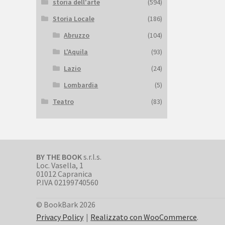
storia dell'arte
(594)
Storia Locale
(186)
Abruzzo
(104)
L'Aquila
(93)
Lazio
(24)
Lombardia
(5)
Teatro
(83)
BY THE BOOK
s.r.l.s.
Loc. Vasella, 1
01012 Capranica
P.IVA 02199740560
© BookBark 2026
Privacy Policy
Realizzato con WooCommerce
.