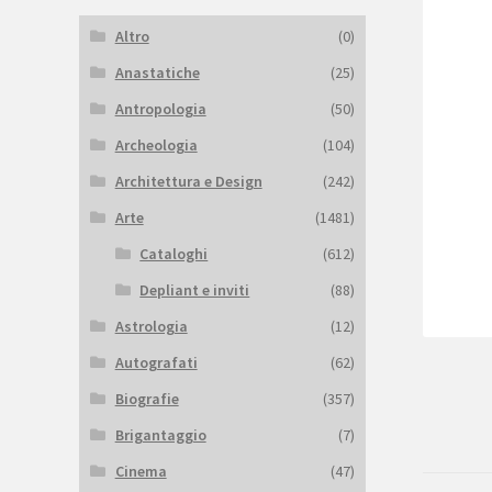
Altro
(0)
Anastatiche
(25)
Antropologia
(50)
Archeologia
(104)
Architettura e Design
(242)
Arte
(1481)
Cataloghi
(612)
Depliant e inviti
(88)
Astrologia
(12)
Autografati
(62)
Biografie
(357)
Brigantaggio
(7)
Cinema
(47)