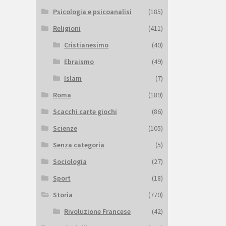
Psicologia e psicoanalisi
(185)
Religioni
(411)
Cristianesimo
(40)
Ebraismo
(49)
Islam
(7)
Roma
(189)
Scacchi carte giochi
(86)
Scienze
(105)
Senza categoria
(5)
Sociologia
(27)
Sport
(18)
Storia
(770)
Rivoluzione Francese
(42)