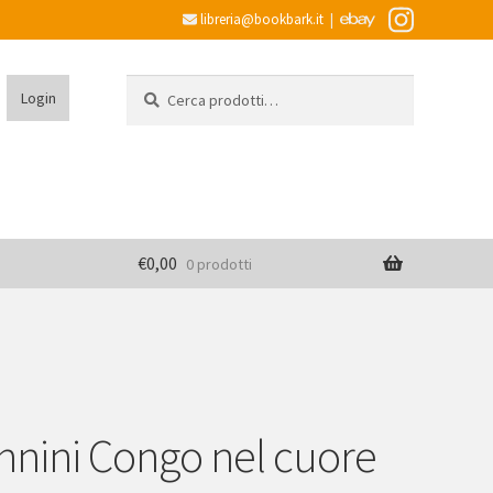
libreria@bookbark.it
|
Cerca:
Cerca
Login
€
0,00
0 prodotti
nnini Congo nel cuore