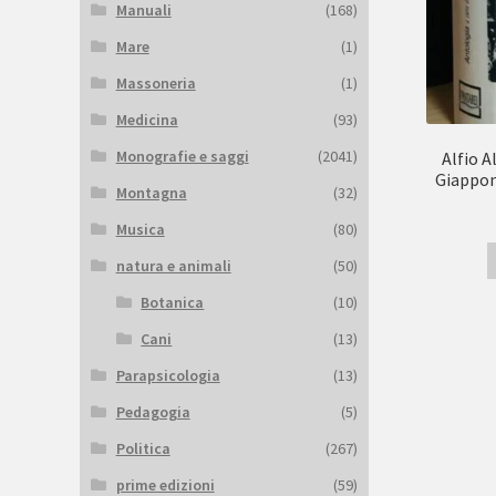
Manuali
(168)
Mare
(1)
Massoneria
(1)
Medicina
(93)
Monografie e saggi
(2041)
Alfio A
Giappon
Montagna
(32)
Musica
(80)
natura e animali
(50)
Botanica
(10)
Cani
(13)
Parapsicologia
(13)
Pedagogia
(5)
Politica
(267)
prime edizioni
(59)