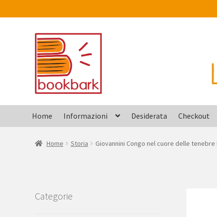
Vai
Vai
alla
al
navigazione
contenuto
Home
Informazioni
Desiderata
Checkout
Home
Storia
Giovannini Congo nel cuore delle tenebre
Categorie