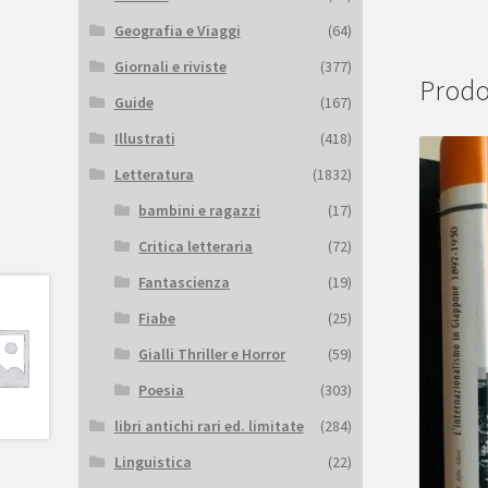
Geografia e Viaggi
(64)
Giornali e riviste
(377)
Prodot
Guide
(167)
Illustrati
(418)
Letteratura
(1832)
bambini e ragazzi
(17)
Critica letteraria
(72)
Fantascienza
(19)
Fiabe
(25)
Gialli Thriller e Horror
(59)
Poesia
(303)
libri antichi rari ed. limitate
(284)
Linguistica
(22)