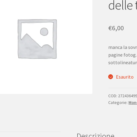
delle
€
6,00
manca la sovr
pagine fotog.
sottolineatu
Esaurito
COD:
27243649
Categorie:
Mono
Descrizione