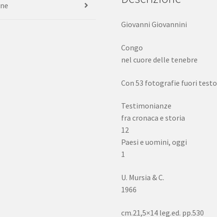
one
Giovanni Giovannini
Congo
nel cuore delle tenebre
Con 53 fotografie fuori testo
Testimonianze
fra cronaca e storia
12
Paesi e uomini, oggi
1
U. Mursia & C.
1966
cm.21,5×14 leg.ed. pp.530