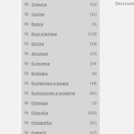
Descrizi
Cronaca
(52)
Cucina
(31)
Danza
(5)
Diari e lettere
(216)
Diritto
(34)
dizionari
(15)
Economia
(39)
Enologia
(8)
Esoterismo e magia
(44)
Esplorazioni e scoperte
(61)
Filologia
(3)
Filosofia
(185)
Fotografia
(81)
Fumetti
(17)