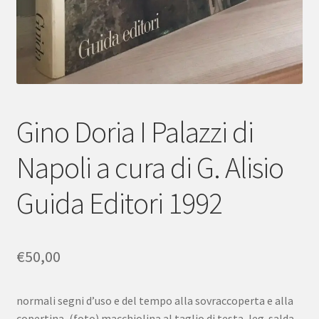
Gino Doria I Palazzi di
Napoli a cura di G. Alisio
Guida Editori 1992
€
50,00
normali segni d’uso e del tempo alla sovraccoperta e alla
copertina, (foto) macchiolina al taglio di testa, leg. salda,