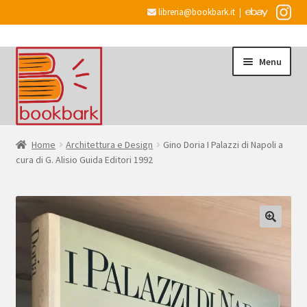
libreria@bookbark.it
|
Vai
Vai
Menu
alla
al
navigazione
contenuto
Home
Home
Architettura e Design
Gino Doria I Palazzi di Napoli a
cura di G. Alisio Guida Editori 1992
Espandi
Informazioni
il
menu
Desiderata
child
Checkout
Espandi
Account
il