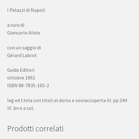
quantità
I Palazzi di Napoli
a cura di
Giancarlo Alisio
con un saggio di
Gérard Labrot
Guida Editori
ottobre 1992
ISBN 88-7835-165-2
leg ed t.tela con titoli al dorso e sovraccoperta ill. pp.244
ill. bn e a col.
Prodotti correlati