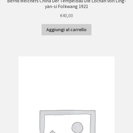
Bernd Melchers China Der Tempelbau Die Lochan von Ling-
yän-si Folkwang 1921
€
40,00
Aggiungi al carrello