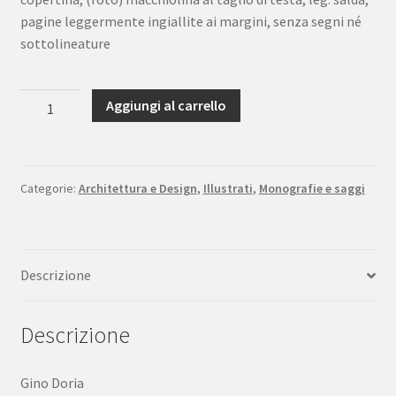
pagine leggermente ingiallite ai margini, senza segni né
sottolineature
Gino
Aggiungi al carrello
Doria
I
Palazzi
di
Categorie:
Architettura e Design
,
Illustrati
,
Monografie e saggi
Napoli
a
cura
Descrizione
di
G.
Alisio
Descrizione
Guida
Editori
Gino Doria
1992