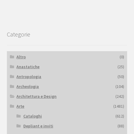
Categorie
Altro
(0)
Anastatiche
(25)
Antropologia
(50)
Archeologia
(104)
Architettura e Design
(242)
Arte
(1481)
Cataloghi
(612)
Depliant e inviti
(88)