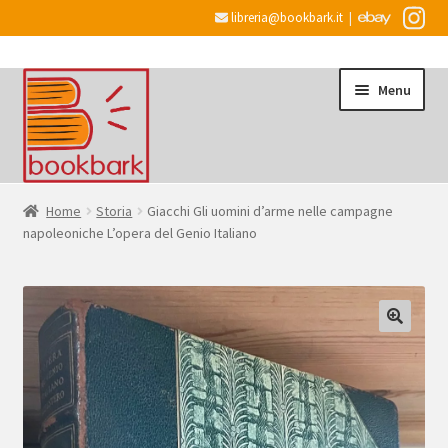
libreria@bookbark.it
|
Vai
Vai
Menu
alla
al
navigazione
contenuto
Home
Home
Storia
Giacchi Gli uomini d’arme nelle campagne
napoleoniche L’opera del Genio Italiano
Espandi
Informazioni
il
menu
Desiderata
child
Checkout
Espandi
Account
il