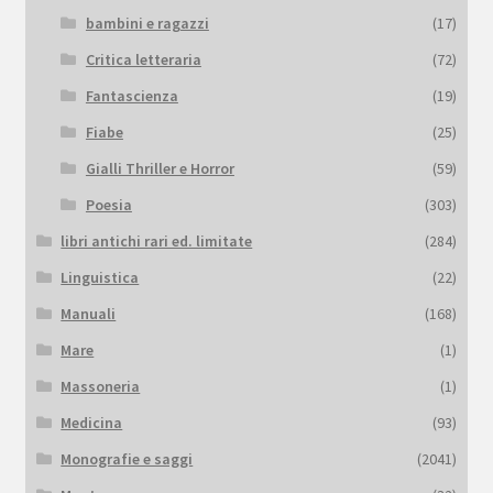
bambini e ragazzi
(17)
Critica letteraria
(72)
Fantascienza
(19)
Fiabe
(25)
Gialli Thriller e Horror
(59)
Poesia
(303)
libri antichi rari ed. limitate
(284)
Linguistica
(22)
Manuali
(168)
Mare
(1)
Massoneria
(1)
Medicina
(93)
Monografie e saggi
(2041)