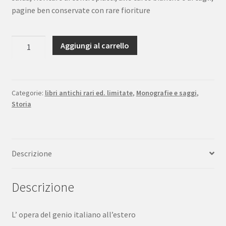
pagine ben conservate con rare fioriture
Giacchi
Aggiungi al carrello
Gli
uomini
d’arme
nelle
Categorie:
libri antichi rari ed. limitate
,
Monografie e saggi
,
Storia
campagne
napoleoniche
L'opera
del
Descrizione
Genio
Italiano
quantità
Descrizione
L’ opera del genio italiano all’estero