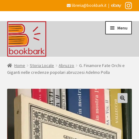
libreria@bookbark.it
|
Vai
Vai
Menu
alla
al
navigazione
contenuto
Home
Home
Storia Locale
Abruzzo
G. Finamore Fate Orchi e
Giganti nelle credenze popolari abruzzesi Adelmo Polla
Espandi
Informazioni
il
menu
Desiderata
child
Checkout
Espandi
Account
il