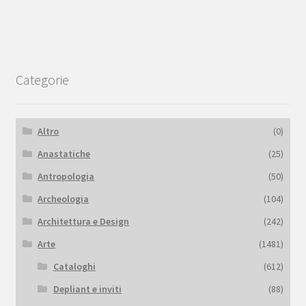
Categorie
Altro
(0)
Anastatiche
(25)
Antropologia
(50)
Archeologia
(104)
Architettura e Design
(242)
Arte
(1481)
Cataloghi
(612)
Depliant e inviti
(88)