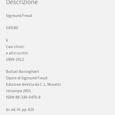
Descrizione
2001
quantità
Sigmund Freud
OPERE
6
Casi clinici
e altri scritti
1909-1912
Bollati Boringhieri
Opere di Sigmund Freud
Edizione diretta da C. L. Musatti
ristampa 2001
ISBN 88-339-0476-8
br. ed. ill. pp. 615