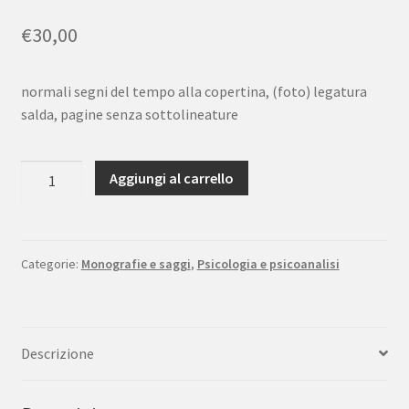
€
30,00
normali segni del tempo alla copertina, (foto) legatura
salda, pagine senza sottolineature
Freud
Aggiungi al carrello
Opere
6
Casi
clinici
Categorie:
Monografie e saggi
,
Psicologia e psicoanalisi
e
altri
scritti
Descrizione
1909-
1912
Boringhieri