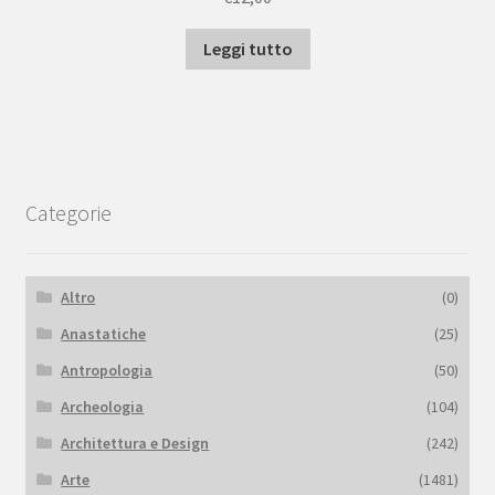
Leggi tutto
Categorie
Altro
(0)
Anastatiche
(25)
Antropologia
(50)
Archeologia
(104)
Architettura e Design
(242)
Arte
(1481)