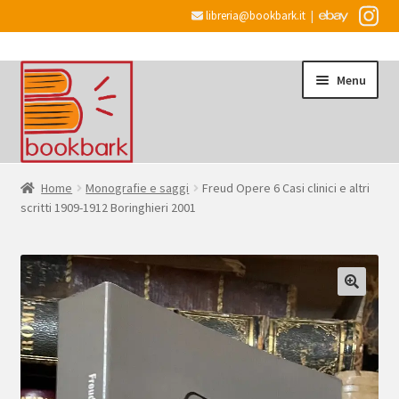
libreria@bookbark.it
|
Vai
Vai
Menu
alla
al
navigazione
contenuto
Home
Home
Monografie e saggi
Freud Opere 6 Casi clinici e altri
scritti 1909-1912 Boringhieri 2001
Espandi
Informazioni
il
menu
Desiderata
child
Checkout
Espandi
Account
il