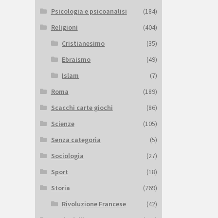
Psicologia e psicoanalisi
(184)
Religioni
(404)
Cristianesimo
(35)
Ebraismo
(49)
Islam
(7)
Roma
(189)
Scacchi carte giochi
(86)
Scienze
(105)
Senza categoria
(5)
Sociologia
(27)
Sport
(18)
Storia
(769)
Rivoluzione Francese
(42)