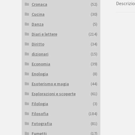
Descrizi
Cronaca
(52)
Cucina
(30)
Danza
(5)
Diari e lettere
(214)
Diritto
(34)
dizionari
(15)
Economia
(39)
Enologia
(8)
Esoterismo e magia
(44)
Esplorazioni e scoperte
(61)
Filologia
(3)
Filosofia
(184)
Fotografia
(81)
Fumetti
(17)