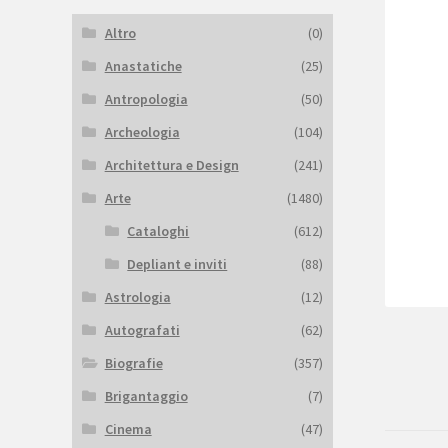
Altro
(0)
Anastatiche
(25)
Antropologia
(50)
Archeologia
(104)
Architettura e Design
(241)
Arte
(1480)
Cataloghi
(612)
Depliant e inviti
(88)
Astrologia
(12)
Autografati
(62)
Biografie
(357)
Brigantaggio
(7)
Cinema
(47)