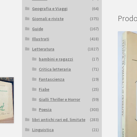
Geografia e Viaggi
(64)
Prodot
Giornali e riviste
(375)
Guide
(167)
Illustrati
(418)
Letteratura
(1827)
bambini e ragazzi
(17)
Critica letteraria
(71)
Fantascienza
(19)
Fiabe
(25)
Gialli Thriller e Horror
(59)
Poesia
(303)
libri antichi rari ed. limitate
(283)
Linguistica
(21)