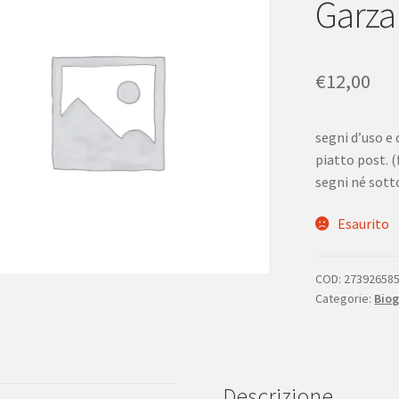
Garza
€
12,00
segni d’uso e
piatto post. (
segni né sott
Esaurito
COD:
27392658
Categorie:
Biog
Descrizione