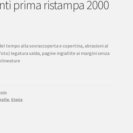
nti prima ristampa 2000
 del tempo alla sovraccoperta e copertina, abrasioni al
foto) legatura salda, pagine ingiallite ai margini senza
olineature
5699
rafie
,
Storia