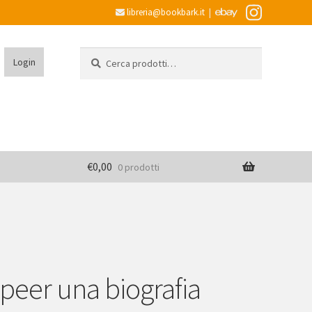
libreria@bookbark.it
|
Cerca:
Cerca
Login
€
0,00
0 prodotti
Speer una biografia