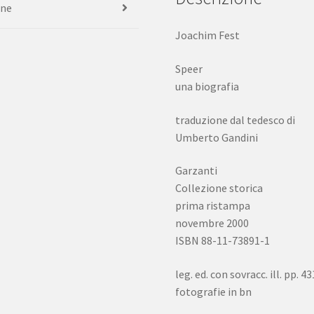
one
Joachim Fest
Speer
una biografia
traduzione dal tedesco di
Umberto Gandini
Garzanti
Collezione storica
prima ristampa
novembre 2000
ISBN 88-11-73891-1
leg. ed. con sovracc. ill. pp. 43
fotografie in bn