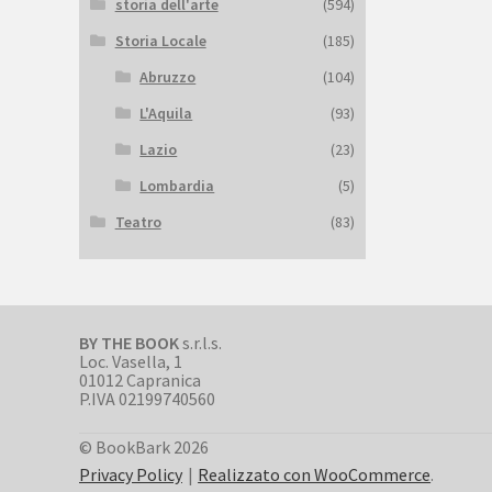
storia dell'arte
(594)
Storia Locale
(185)
Abruzzo
(104)
L'Aquila
(93)
Lazio
(23)
Lombardia
(5)
Teatro
(83)
BY THE BOOK
s.r.l.s.
Loc. Vasella, 1
01012 Capranica
P.IVA 02199740560
© BookBark 2026
Privacy Policy
Realizzato con WooCommerce
.