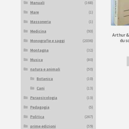
Manuali
(168)
Mare
(1)
Massoneria
(1)
Medicina
(93)
Arthur &
du s
Monografie e saggi
(2036)
Montagna
(32)
Musica
(80)
natura e animali
(50)
Botanica
(10)
Cani
(13)
Parapsicologia
(13)
Pedagogia
(5)
Politica
(267)
prime edizioni
(59)