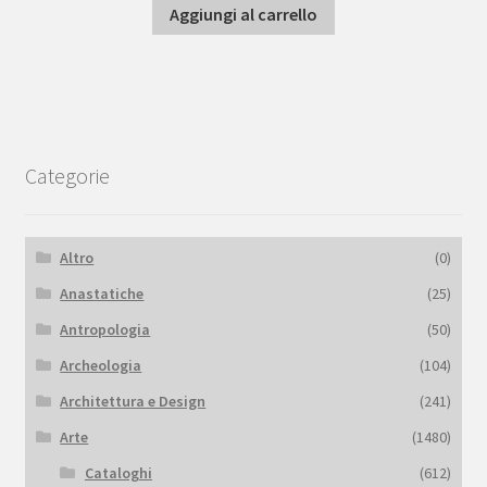
Aggiungi al carrello
Categorie
Altro
(0)
Anastatiche
(25)
Antropologia
(50)
Archeologia
(104)
Architettura e Design
(241)
Arte
(1480)
Cataloghi
(612)