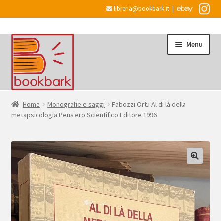
libreria@bookbark.it
|
Vai
Vai
Menu
alla
al
navigazione
contenuto
Home
Home
Monografie e saggi
Fabozzi Ortu Al di là della
metapsicologia Pensiero Scientifico Editore 1996
Espandi
Informazioni
il
menu
Desiderata
child
Checkout
Espandi
Account
il