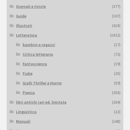
Giornali e riviste
(377)
Guide
(167)
Illustrati
(418)
Letteratura
(1832)
bambini e ragazzi
(17)
Critica letteraria
(72)
Fantascienza
(19)
Fiabe
(25)
Gialli Thriller e Horror
(59)
Poesia
(303)
libri antichi rari ed. limitate
(284)
Linguistica
(22)
Manuali
(168)