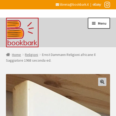
libreria@bookbark.it
|
Vai
Vai
Menu
alla
al
navigazione
contenuto
Home
Home
Religioni
Ernst Dammann Religioni africane Il
Saggiatore 1968 seconda ed.
Espandi
Informazioni
il
menu
Desiderata
child
Checkout
Espandi
Account
il