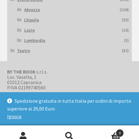
Abruzzo
(104)
L'Aquila
(93)
Lazio
(24)
Lombardia
(5)
Teatro
(83)
BY THE BOOK
s.r.l.s.
Loc. Vasella, 1
01012 Capranica
P.IVA 02199740560
Spedizione gratuita in tutta Italia per ordini di importo
superiore ai 29,00 Euro
Ignora
© BookBark 2026
Privacy Policy
Realizzato con WooCommerce
.
0