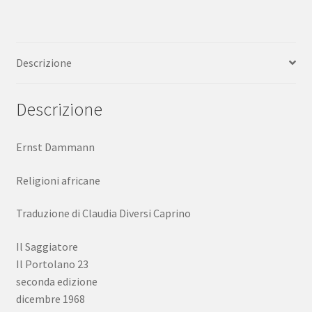
1968
seconda
ed.
Descrizione
quantità
Descrizione
Ernst Dammann
Religioni africane
Traduzione di Claudia Diversi Caprino
Il Saggiatore
Il Portolano 23
seconda edizione
dicembre 1968