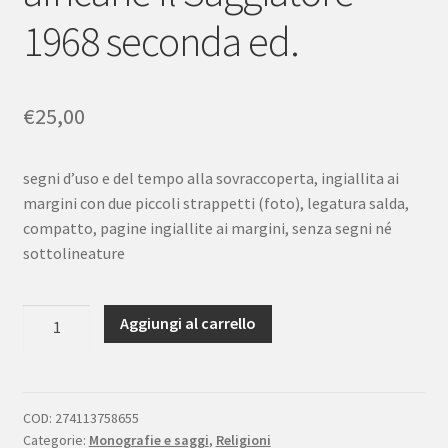
1968 seconda ed.
€
25,00
segni d’uso e del tempo alla sovraccoperta, ingiallita ai
margini con due piccoli strappetti (foto), legatura salda,
compatto, pagine ingiallite ai margini, senza segni né
sottolineature
Ernst
Aggiungi al carrello
Dammann
Religioni
africane
Il
COD:
274113758655
Categorie:
Monografie e saggi
,
Religioni
Saggiatore