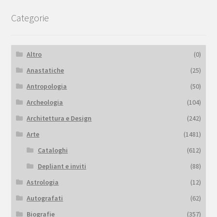
Categorie
Altro
(0)
Anastatiche
(25)
Antropologia
(50)
Archeologia
(104)
Architettura e Design
(242)
Arte
(1481)
Cataloghi
(612)
Depliant e inviti
(88)
Astrologia
(12)
Autografati
(62)
Biografie
(357)