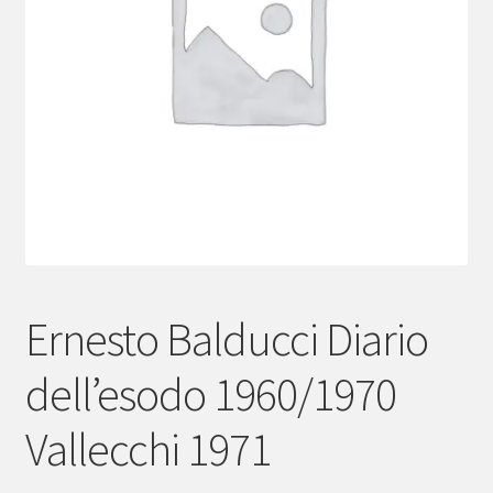
menu
child
Ernesto Balducci Diario
dell’esodo 1960/1970
Vallecchi 1971