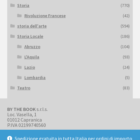
Storia
(770)
Rivoluzione Francese
(42)
storia dell'arte
(594)
Storia Locale
(186)
Abruzzo
(104)
L'Aquila
(93)
Lazio
(24)
Lombardia
(5)
Teatro
(83)
BY THE BOOK
s.r.l.s.
Loc. Vasella, 1
01012 Capranica
P.IVA 02199740560
Spedizione gratuita in tutta Italia per ordini di importo