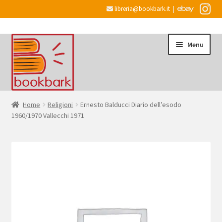
libreria@bookbark.it
|
Vai
Vai
Menu
alla
al
navigazione
contenuto
Home
Home
Religioni
Ernesto Balducci Diario dell’esodo
1960/1970 Vallecchi 1971
Espandi
Informazioni
il
menu
Desiderata
child
Checkout
Espandi
Account
il