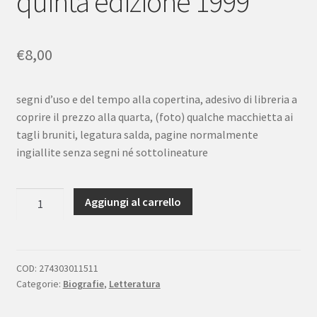
quinta edizione 1999
€
8,00
segni d’uso e del tempo alla copertina, adesivo di libreria a
coprire il prezzo alla quarta, (foto) qualche macchietta ai
tagli bruniti, legatura salda, pagine normalmente
ingiallite senza segni né sottolineature
Enzo
Aggiungi al carrello
Striano
Il
resto
di
COD:
274303011511
Categorie:
Biografie
,
Letteratura
niente
Avagliano