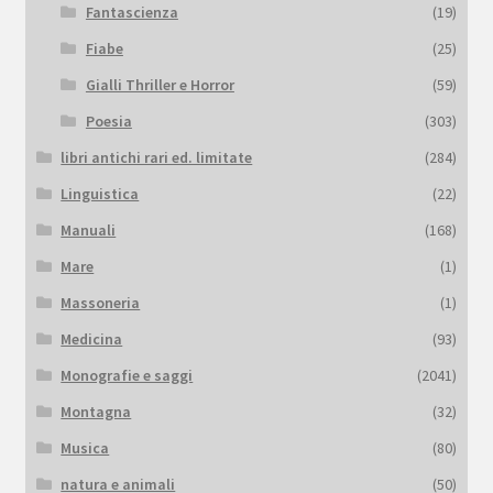
Fantascienza
(19)
Fiabe
(25)
Gialli Thriller e Horror
(59)
Poesia
(303)
libri antichi rari ed. limitate
(284)
Linguistica
(22)
Manuali
(168)
Mare
(1)
Massoneria
(1)
Medicina
(93)
Monografie e saggi
(2041)
Montagna
(32)
Musica
(80)
natura e animali
(50)