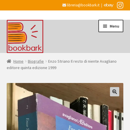
libreria@bookbark.it
|
Vai
Vai
Menu
alla
al
navigazione
contenuto
Home
Home
Biografie
Enzo Striano Il resto di niente Avagliano
editore quinta edizione 1999
Espandi
Informazioni
il
menu
Desiderata
child
Checkout
Espandi
Account
il