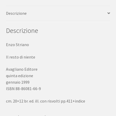
editore
quinta
Descrizione
edizione
1999
quantità
Descrizione
Enzo Striano
Il resto di niente
Avagliano Editore
quinta edizione
gennaio 1999
ISBN 88-86081-66-9
cm. 20×12 br. ed. ill. con risvolti pp.411+indice