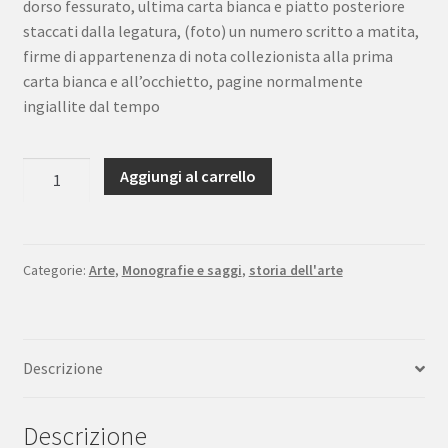
dorso fessurato, ultima carta bianca e piatto posteriore
staccati dalla legatura, (foto) un numero scritto a matita,
firme di appartenenza di nota collezionista alla prima
carta bianca e all’occhietto, pagine normalmente
ingiallite dal tempo
Duret
Aggiungi al carrello
Histoire
de
Edouard
Manet
Categorie:
Arte
,
Monografie e saggi
,
storia dell'arte
et
de
son
Descrizione
oeuvre
Bernheim-
Jeune
Descrizione
1926