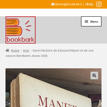
libreria@bookbark.it
|
Vai
Vai
Menu
alla
al
navigazione
contenuto
Home
Home
Arte
Duret Histoire de Edouard Manet et de son
oeuvre Bernheim-Jeune 1926
Espandi
Informazioni
il
menu
Desiderata
child
Checkout
Espandi
Account
il