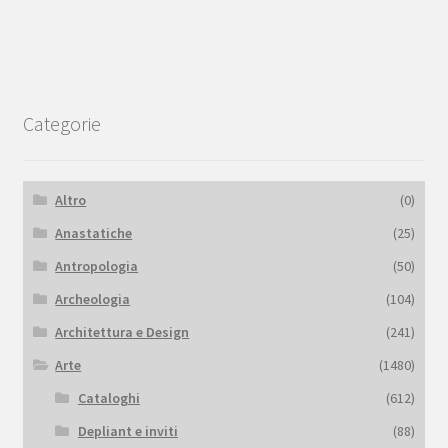
Categorie
Altro
(0)
Anastatiche
(25)
Antropologia
(50)
Archeologia
(104)
Architettura e Design
(241)
Arte
(1480)
Cataloghi
(612)
Depliant e inviti
(88)