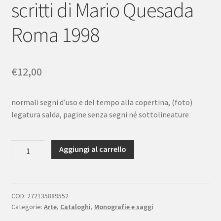
scritti di Mario Quesada
Roma 1998
€
12,00
normali segni d’uso e del tempo alla copertina, (foto)
legatura salda, pagine senza segni né sottolineature
Duilio
Aggiungi al carrello
Cambellotti
negli
scritti
di
COD:
272135889552
Categorie:
Arte
,
Cataloghi
,
Monografie e saggi
Mario
Quesada