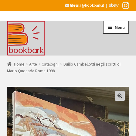
libreria@bookbark.it
|
Vai
Vai
Menu
alla
al
navigazione
contenuto
Home
Home
Arte
Cataloghi
Duilio Cambellotti negli scritti di
Mario Quesada Roma 1998
Espandi
Informazioni
il
menu
Desiderata
child
Checkout
Espandi
Account
il