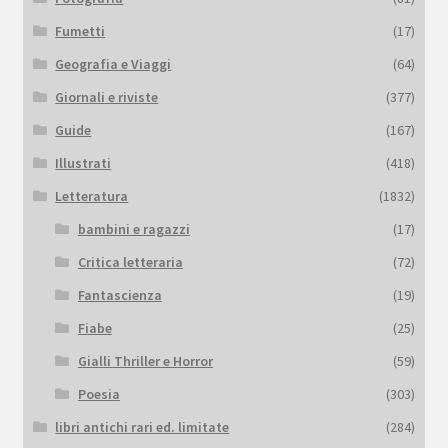
Fumetti
(17)
Geografia e Viaggi
(64)
Giornali e riviste
(377)
Guide
(167)
Illustrati
(418)
Letteratura
(1832)
bambini e ragazzi
(17)
Critica letteraria
(72)
Fantascienza
(19)
Fiabe
(25)
Gialli Thriller e Horror
(59)
Poesia
(303)
libri antichi rari ed. limitate
(284)