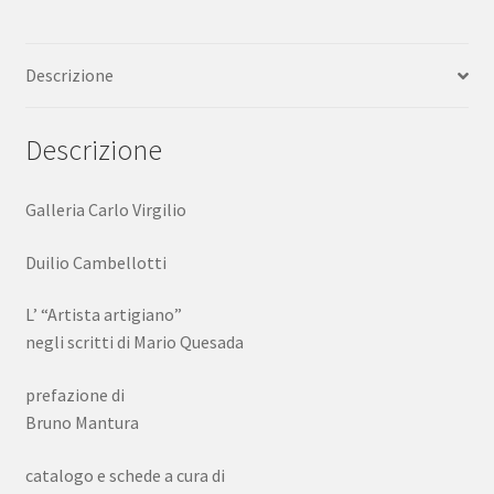
Roma
1998
Descrizione
quantità
Descrizione
Galleria Carlo Virgilio
Duilio Cambellotti
L’ “Artista artigiano”
negli scritti di Mario Quesada
prefazione di
Bruno Mantura
catalogo e schede a cura di