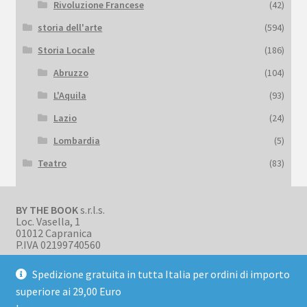
Rivoluzione Francese
(42)
storia dell'arte
(594)
Storia Locale
(186)
Abruzzo
(104)
L'Aquila
(93)
Lazio
(24)
Lombardia
(5)
Teatro
(83)
BY THE BOOK
s.r.l.s.
Loc. Vasella, 1
01012 Capranica
P.IVA 02199740560
Spedizione gratuita in tutta Italia per ordini di importo
superiore ai 29,00 Euro