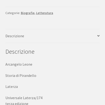
Storia
di
Pirandello
Categorie:
Biografie
,
Letteratura
Universale
Laterza
1974
Descrizione
quantità
Descrizione
Arcangelo Leone
Storia di Pirandello
Laterza
Universale Laterza/174
terza edizione