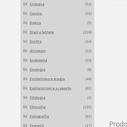
Cronaca
(52)
Cucina
(31)
Danza
(5)
Diari e lettere
(216)
Diritto
(34)
dizionari
(15)
Economia
(39)
Enologia
(8)
Esoterismo e magia
(44)
Esplorazioni e scoperte
(61)
Filologia
(3)
Filosofia
(185)
Fotografia
(81)
Prodot
Fumetti
(17)