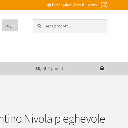
libreria@bookbark.it
|
Cerca:
Cerca
Login
€
0,00
0 prodotti
ntino Nivola pieghevole