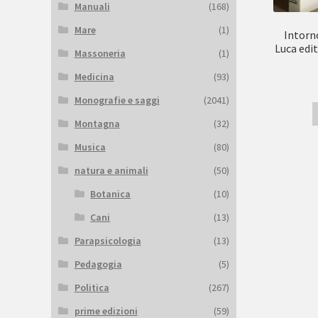
Manuali
(168)
Mare
(1)
Intorn
Luca edit
Massoneria
(1)
Medicina
(93)
Monografie e saggi
(2041)
Montagna
(32)
Musica
(80)
natura e animali
(50)
Botanica
(10)
Cani
(13)
Parapsicologia
(13)
Pedagogia
(5)
Politica
(267)
prime edizioni
(59)