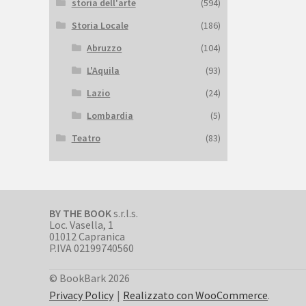
storia dell'arte
(594)
Storia Locale
(186)
Abruzzo
(104)
L'Aquila
(93)
Lazio
(24)
Lombardia
(5)
Teatro
(83)
BY THE BOOK
s.r.l.s.
Loc. Vasella, 1
01012 Capranica
P.IVA 02199740560
© BookBark 2026
Privacy Policy
Realizzato con WooCommerce
.