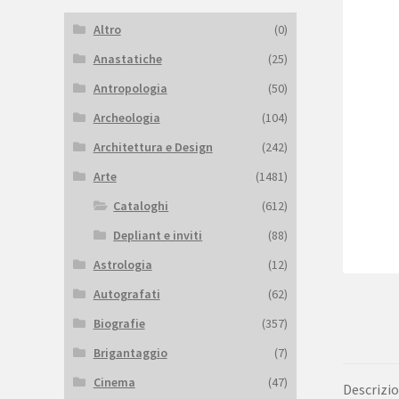
Altro
(0)
Anastatiche
(25)
Antropologia
(50)
Archeologia
(104)
Architettura e Design
(242)
Arte
(1481)
Cataloghi
(612)
Depliant e inviti
(88)
Astrologia
(12)
Autografati
(62)
Biografie
(357)
Brigantaggio
(7)
Cinema
(47)
Descrizi