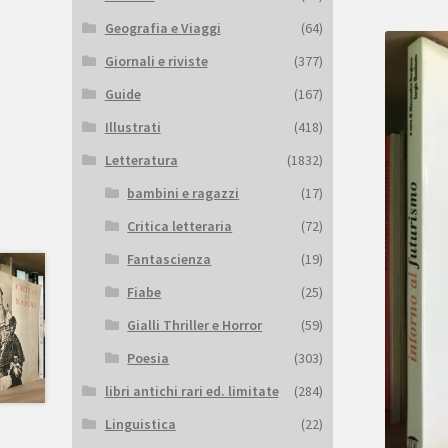
Geografia e Viaggi
(64)
Giornali e riviste
(377)
Guide
(167)
Illustrati
(418)
Letteratura
(1832)
bambini e ragazzi
(17)
Critica letteraria
(72)
Fantascienza
(19)
Fiabe
(25)
Gialli Thriller e Horror
(59)
Poesia
(303)
libri antichi rari ed. limitate
(284)
Linguistica
(22)