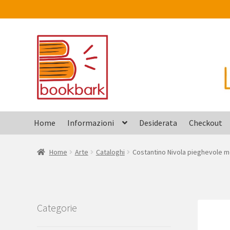
Vai
Vai
alla
al
navigazione
contenuto
Home
Informazioni
Desiderata
Checkout
Home
Arte
Cataloghi
Costantino Nivola pieghevole 
Categorie