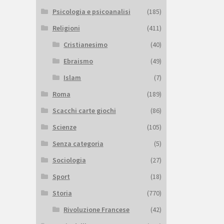
Psicologia e psicoanalisi
(185)
Religioni
(411)
Cristianesimo
(40)
Ebraismo
(49)
Islam
(7)
Roma
(189)
Scacchi carte giochi
(86)
Scienze
(105)
Senza categoria
(5)
Sociologia
(27)
Sport
(18)
Storia
(770)
Rivoluzione Francese
(42)