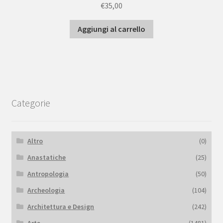
€
35,00
Aggiungi al carrello
Categorie
Altro
(0)
Anastatiche
(25)
Antropologia
(50)
Archeologia
(104)
Architettura e Design
(242)
Arte
(1481)