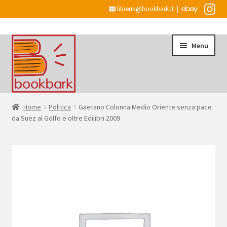
libreria@bookbark.it
|
Vai
Vai
Menu
alla
al
navigazione
contenuto
Home
Home
Politica
Gaetano Colonna Medio Oriente senza pace
da Suez al Golfo e oltre Edilibri 2009
Espandi
Informazioni
il
menu
Desiderata
child
Checkout
Espandi
Account
il