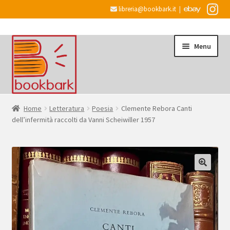
libreria@bookbark.it
|
Vai
Vai
Menu
alla
al
navigazione
contenuto
Home
Home
Letteratura
Poesia
Clemente Rebora Canti
dell’infermità raccolti da Vanni Scheiwiller 1957
Espandi
Informazioni
il
menu
Desiderata
child
Checkout
Espandi
Account
il