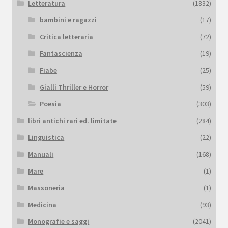
Letteratura
(1832)
bambini e ragazzi
(17)
Critica letteraria
(72)
Fantascienza
(19)
Fiabe
(25)
Gialli Thriller e Horror
(59)
Poesia
(303)
libri antichi rari ed. limitate
(284)
Linguistica
(22)
Manuali
(168)
Mare
(1)
Massoneria
(1)
Medicina
(93)
Monografie e saggi
(2041)