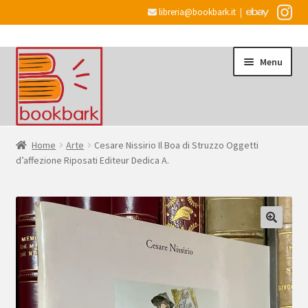
libreria@bookbark.it
|
Vai
Vai
Menu
alla
al
navigazione
contenuto
Home
Home
Arte
Cesare Nissirio Il Boa di Struzzo Oggetti
d’affezione Riposati Editeur Dedica A.
Espandi
Informazioni
il
menu
Desiderata
child
Checkout
Espandi
Account
il