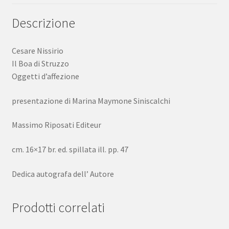
Editeur
Dedica
Descrizione
A.
quantità
Cesare Nissirio
Il Boa di Struzzo
Oggetti d’affezione
presentazione di Marina Maymone Siniscalchi
Massimo Riposati Editeur
cm. 16×17 br. ed. spillata ill. pp. 47
Dedica autografa dell’ Autore
Prodotti correlati