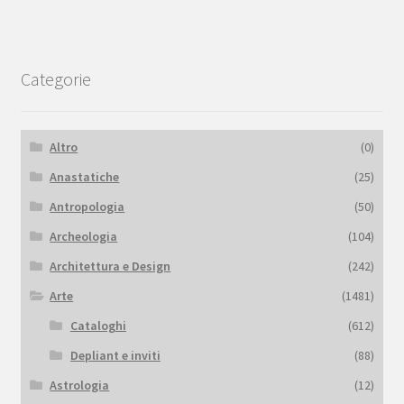
Categorie
Altro
(0)
Anastatiche
(25)
Antropologia
(50)
Archeologia
(104)
Architettura e Design
(242)
Arte
(1481)
Cataloghi
(612)
Depliant e inviti
(88)
Astrologia
(12)