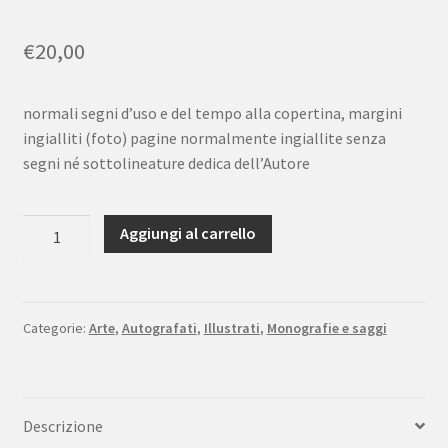
€
20,00
normali segni d’uso e del tempo alla copertina, margini
ingialliti (foto) pagine normalmente ingiallite senza
segni né sottolineature dedica dell’Autore
Cesare
Aggiungi al carrello
Nissirio
Il
Boa
di
Categorie:
Arte
,
Autografati
,
Illustrati
,
Monografie e saggi
Struzzo
Oggetti
d'affezione
Descrizione
Riposati