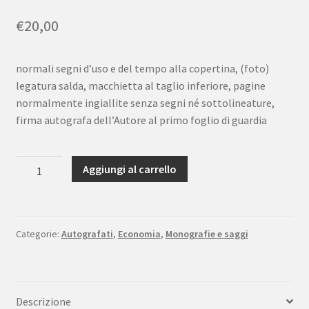
€
20,00
normali segni d’uso e del tempo alla copertina, (foto)
legatura salda, macchietta al taglio inferiore, pagine
normalmente ingiallite senza segni né sottolineature,
firma autografa dell’Autore al primo foglio di guardia
Carlo
Aggiungi al carrello
Pelanda
Futurizzazione
Sperling
&
Categorie:
Autografati
,
Economia
,
Monografie e saggi
Kupfer
2003
Autografo
Descrizione
dell'Autore