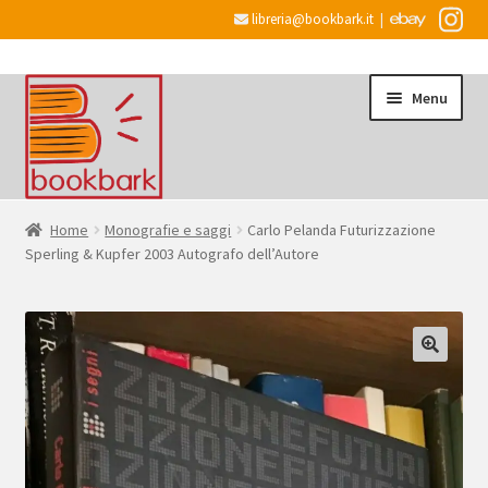
libreria@bookbark.it
|
Vai
Vai
Menu
alla
al
navigazione
contenuto
Home
Home
Monografie e saggi
Carlo Pelanda Futurizzazione
Sperling & Kupfer 2003 Autografo dell’Autore
Espandi
Informazioni
il
menu
Desiderata
child
Checkout
Espandi
Account
il